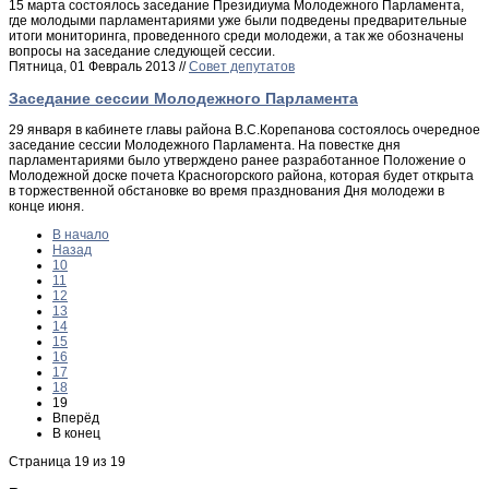
15 марта состоялось заседание Президиума Молодежного Парламента,
где молодыми парламентариями уже были подведены предварительные
итоги мониторинга, проведенного среди молодежи, а так же обозначены
вопросы на заседание следующей сессии.
Пятница, 01 Февраль 2013 //
Совет депутатов
Заседание сессии Молодежного Парламента
29 января в кабинете главы района В.С.Корепанова состоялось очередное
заседание сессии Молодежного Парламента. На повестке дня
парламентариями было утверждено ранее разработанное Положение о
Молодежной доске почета Красногорского района, которая будет открыта
в торжественной обстановке во время празднования Дня молодежи в
конце июня.
В начало
Назад
10
11
12
13
14
15
16
17
18
19
Вперёд
В конец
Страница 19 из 19