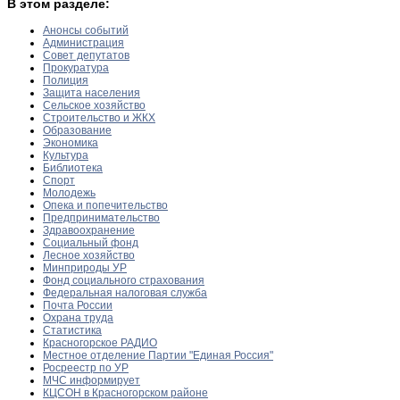
В этом разделе:
Анонсы событий
Администрация
Совет депутатов
Прокуратура
Полиция
Защита населения
Сельское хозяйство
Строительство и ЖКХ
Образование
Экономика
Культура
Библиотека
Спорт
Молодежь
Опека и попечительство
Предпринимательство
Здравоохранение
Социальный фонд
Лесное хозяйство
Минприроды УР
Фонд социального страхования
Федеральная налоговая служба
Почта России
Охрана труда
Статистика
Красногорское РАДИО
Местное отделение Партии "Единая Россия"
Росреестр по УР
МЧС информирует
КЦСОН в Красногорском районе