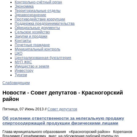
Контрольно-счётный орган
Экономика
Территориальные отделы
Здравоохранение
Противодействие коррупции
Поддержка предпринимательства
Официальные документы
Сельское хозяйство
Закупки и продажи
Контакты
Почетные граждане
Муниципальный контроль
ЦКО
Централизованная бухгалтерия
МУП ЖКС
Имущество и земля
Инвестору
Туризм
Слабовидящим
Новости - Совет депутатов - Красногорский
район
Пятница, 07 Июнь 2013 //
Совет депутатов
Об усилении ответственности за нелегальную продажу
спиртосодержа­щей продукции физическими лицами
Глава муниципального образования «Красногорский район» Корепанов
Владимир Серафимович внес на обсуждение рабочей группы по