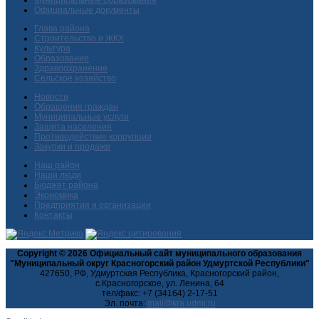
Официальные документы
Глава района
Строительство и ЖКХ
Культура
Образование
Здравоохранение
Сельское хозяйство
Новости
Обращения граждан
Муниципальные услуги
Защита населения
Противодействие коррупции
Закупки и продажи
Наш район
Наши люди
Бюджет района
Экономика
Предприятия и организации
Контакты
Copyright © 2026 Официальный сайт муниципального образования
"Муниципальный округ Красногорский район Удмуртской Республики"
427650, РФ, Удмуртская Республика, Красногорский район,
с.Красногорское, ул. Ленина, 64
тел/факс: +7 (34164) 2-17-51
Эл. почта: