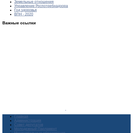
Земельные отношения
Управление Роспотребнадзора
Год здоровья
ВПН - 2020
Важные ссылки
Главная
Администрация
Совет депутатов
Молодежный Парламент
Муниципальные образования