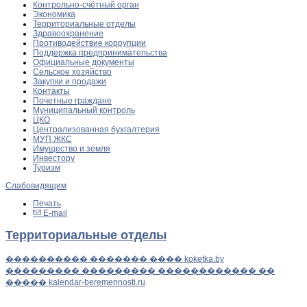
Контрольно-счётный орган
Экономика
Территориальные отделы
Здравоохранение
Противодействие коррупции
Поддержка предпринимательства
Официальные документы
Сельское хозяйство
Закупки и продажи
Контакты
Почетные граждане
Муниципальный контроль
ЦКО
Централизованная бухгалтерия
МУП ЖКС
Имущество и земля
Инвестору
Туризм
Слабовидящим
Печать
E-mail
Территориальные отделы
���������� ������� ���� koketka.by
��������� ��������� ������������ ��
����� kalendar-beremennosti.ru