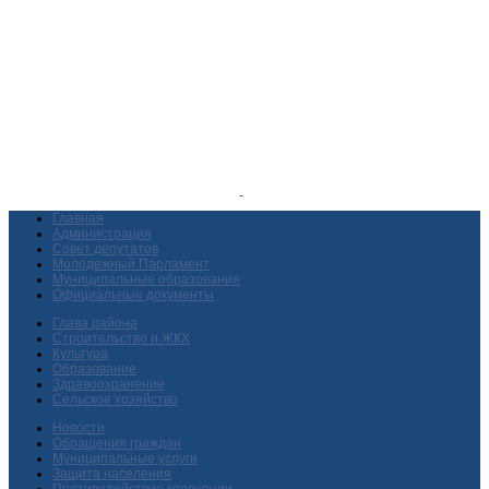
Главная
Администрация
Совет депутатов
Молодежный Парламент
Муниципальные образования
Официальные документы
Глава района
Строительство и ЖКХ
Культура
Образование
Здравоохранение
Сельское хозяйство
Новости
Обращения граждан
Муниципальные услуги
Защита населения
Противодействие коррупции