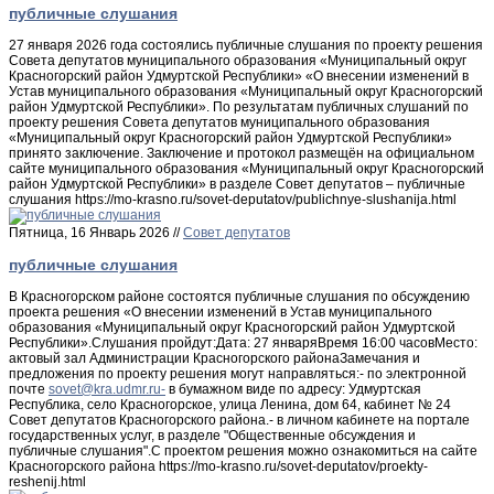
публичные слушания
27 января 2026 года состоялись публичные слушания по проекту решения
Совета депутатов муниципального образования «Муниципальный округ
Красногорский район Удмуртской Республики» «О внесении изменений в
Устав муниципального образования «Муниципальный округ Красногорский
район Удмуртской Республики». По результатам публичных слушаний по
проекту решения Совета депутатов муниципального образования
«Муниципальный округ Красногорский район Удмуртской Республики»
принято заключение. Заключение и протокол размещён на официальном
сайте муниципального образования «Муниципальный округ Красногорский
район Удмуртской Республики» в разделе Совет депутатов – публичные
слушания https://mo-krasno.ru/sovet-deputatov/publichnye-slushanija.html
Пятница, 16 Январь 2026 //
Совет депутатов
публичные слушания
В Красногорском районе состоятся публичные слушания по обсуждению
проекта решения «О внесении изменений в Устав муниципального
образования «Муниципальный округ Красногорский район Удмуртской
Республики».Слушания пройдут:Дата: 27 январяВремя 16:00 часовМесто:
актовый зал Администрации Красногорского районаЗамечания и
предложения по проекту решения могут направляться:- по электронной
почте
в бумажном виде по адресу: Удмуртская
Республика, село Красногорское, улица Ленина, дом 64, кабинет № 24
Совет депутатов Красногорского района.- в личном кабинете на портале
государственных услуг, в разделе "Общественные обсуждения и
публичные слушания".С проектом решения можно ознакомиться на сайте
Красногорского района https://mo-krasno.ru/sovet-deputatov/proekty-
reshenij.html