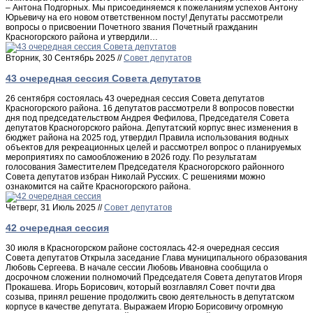
– Антона Подгорных. Мы присоединяемся к пожеланиям успехов Антону
Юрьевичу на его новом ответственном посту! Депутаты рассмотрели
вопросы о присвоении Почетного звания Почетный гражданин
Красногорского района и утвердили…
Вторник, 30 Сентябрь 2025 //
Совет депутатов
43 очередная сессия Совета депутатов
26 сентября состоялась 43 очередная сессия Совета депутатов
Красногорского района. 16 депутатов рассмотрели 8 вопросов повестки
дня под председательством Андрея Фефилова, Председателя Совета
депутатов Красногорского района. Депутатский корпус внес изменения в
бюджет района на 2025 год, утвердил Правила использования водных
объектов для рекреационных целей и рассмотрел вопрос о планируемых
мероприятиях по самообложению в 2026 году. По результатам
голосования Заместителем Председателя Красногорского районного
Совета депутатов избран Николай Русских. С решениями можно
ознакомится на сайте Красногорского района.
Четверг, 31 Июль 2025 //
Совет депутатов
42 очередная сессия
30 июля в Красногорском районе состоялась 42-я очередная сессия
Совета депутатов Открыла заседание Глава муниципального образования
Любовь Сергеева. В начале сессии Любовь Ивановна сообщила о
досрочном сложении полномочий Председателя Совета депутатов Игоря
Прокашева. Игорь Борисович, который возглавлял Совет почти два
созыва, принял решение продолжить свою деятельность в депутатском
корпусе в качестве депутата. Выражаем Игорю Борисовичу огромную