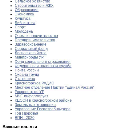
Сельское хозяйство
Строительство и ЖКХ
Образование
Экономика
Культура
Библиотека
Спорт
Молодежь
Опека и попечительство
Предпринимательство
Здравоохранение
Социальный фонд
Лесное хозяйство
Минприроды УР
Фонд социального страхования
Федеральная налоговая служба
Почта России
Охрана труда
Статистика
Красногорское РАДИО
Местное отделение Партии "Единая Россия"
Росреестр по УР
МЧС информирует
КЦСОН в Красногорском районе
Земельные отношения
Управление Роспотребнадзора
Год здоровья
ВПН - 2020
Важные ссылки