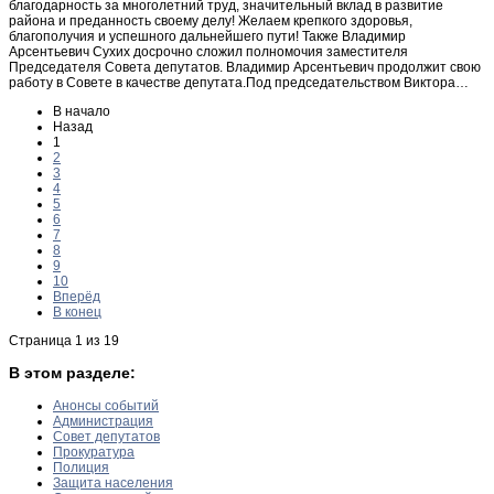
благодарность за многолетний труд, значительный вклад в развитие
района и преданность своему делу! Желаем крепкого здоровья,
благополучия и успешного дальнейшего пути! Также Владимир
Арсентьевич Сухих досрочно сложил полномочия заместителя
Председателя Совета депутатов. Владимир Арсентьевич продолжит свою
работу в Совете в качестве депутата.Под председательством Виктора…
В начало
Назад
1
2
3
4
5
6
7
8
9
10
Вперёд
В конец
Страница 1 из 19
В этом разделе:
Анонсы событий
Администрация
Совет депутатов
Прокуратура
Полиция
Защита населения