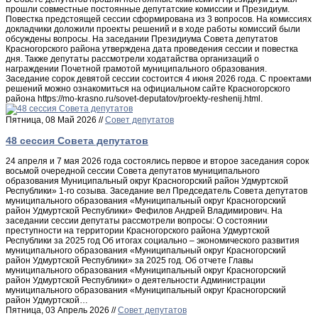
прошли совместные постоянные депутатские комиссии и Президиум.
Повестка предстоящей сессии сформирована из 3 вопросов. На комиссиях
докладчики доложили проекты решений и в ходе работы комиссий были
обсуждены вопросы. На заседании Президиума Совета депутатов
Красногорского района утверждена дата проведения сессии и повестка
дня. Также депутаты рассмотрели ходатайства организаций о
награждении Почетной грамотой муниципального образования.
Заседание сорок девятой сессии состоится 4 июня 2026 года. С проектами
решений можно ознакомиться на официальном сайте Красногорского
района https://mo-krasno.ru/sovet-deputatov/proekty-reshenij.html.
Пятница, 08 Май 2026 //
Совет депутатов
48 сессия Совета депутатов
24 апреля и 7 мая 2026 года состоялись первое и второе заседания сорок
восьмой очередной сессии Совета депутатов муниципального
образования Муниципальный округ Красногорский район Удмуртской
Республики» 1-го созыва. Заседание вел Председатель Совета депутатов
муниципального образования «Муниципальный округ Красногорский
район Удмуртской Республики» Фефилов Андрей Владимирович. На
заседании сессии депутаты рассмотрели вопросы: О состоянии
преступности на территории Красногорского района Удмуртской
Республики за 2025 год Об итогах социально – экономического развития
муниципального образования «Муниципальный округ Красногорский
район Удмуртской Республики» за 2025 год. Об отчете Главы
муниципального образования «Муниципальный округ Красногорский
район Удмуртской Республики» о деятельности Администрации
муниципального образования «Муниципальный округ Красногорский
район Удмуртской…
Пятница, 03 Апрель 2026 //
Совет депутатов