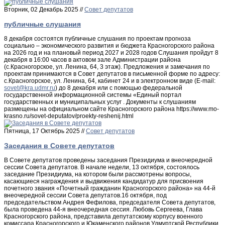
Вторник, 02 Декабрь 2025 //
Совет депутатов
публичные слушания
8 декабря состоятся публичные слушания по проектам прогноза
социально – экономического развития и бюджета Красногорского района
на 2026 год и на плановый период 2027 и 2028 годов Слушания пройдут 8
декабря в 16:00 часов в актовом зале Администрации района
(с.Красногорское, ул. Ленина, 64, 3 этаж). Предложения и замечания по
проектам принимаются в Совет депутатов в письменной форме по адресу:
с.Красногорское, ул. Ленина, 64, кабинет 24 и в электронном виде (E-mail:
) до 8 декабря или с помощью федеральной
государственной информационной системы «Единый портал
государственных и муниципальных услуг . Документы к слушаниям
размещены на официальном сайте Красногорского района https://www.mo-
krasno.ru/sovet-deputatov/proekty-reshenij.html
Пятница, 17 Октябрь 2025 //
Совет депутатов
Заседания в Совете депутатов
В Совете депутатов проведены заседания Президиума и внеочередной
сессии Совета депутатов. В начале недели, 13 октября, состоялось
заседание Президиума, на котором были рассмотрены вопросы,
касающиеся награждения и выдвижения кандидатур для присвоения
почетного звания «Почетный гражданин Красногорского района» на 44-й
внеочередной сессии Совета депутатов.16 октября, под
председательством Андрея Фефилова, председателя Совета депутатов,
была проведена 44-я внеочередная сессия. Любовь Сергеева, Глава
Красногорского района, представила депутатскому корпусу военного
комиссара Красногорского и Юкаменского районов Удмуртской Республики