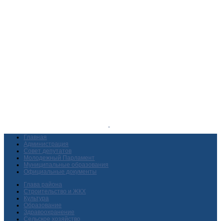
Главная
Администрация
Совет депутатов
Молодежный Парламент
Муниципальные образования
Официальные документы
Глава района
Строительство и ЖКХ
Культура
Образование
Здравоохранение
Сельское хозяйство