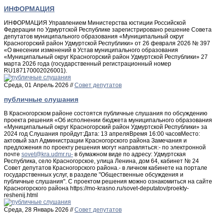
ИНФОРМАЦИЯ
ИНФОРМАЦИЯ Управлением Министерства юстиции Российской
Федерации по Удмуртской Республике зарегистрировано решение Совета
депутатов муниципального образования «Муниципальный округ
Красногорский район Удмуртской Республики» от 26 февраля 2026 № 397
«О внесении изменений в Устав муниципального образования
«Муниципальный округ Красногорский район Удмуртской Республики» 27
марта 2026 года (государственный регистрационный номер
RU187170002026001).
Среда, 01 Апрель 2026 //
Совет депутатов
публичные слушания
В Красногорском районе состоятся публичные слушания по обсуждению
проекта решения «Об исполнении бюджета муниципального образования
«Муниципальный округ Красногорский район Удмуртской Республики» за
2024 год Слушания пройдут:Дата: 13 апреляВремя 16:00 часовМесто:
актовый зал Администрации Красногорского района Замечания и
предложения по проекту решения могут направляться:- по электронной
почте
в бумажном виде по адресу: Удмуртская
Республика, село Красногорское, улица Ленина, дом 64, кабинет № 24
Совет депутатов Красногорского района.- в личном кабинете на портале
государственных услуг, в разделе "Общественные обсуждения и
публичные слушания". С проектом решения можно ознакомиться на сайте
Красногорского района https://mo-krasno.ru/sovet-deputatov/proekty-
reshenij.html
Среда, 28 Январь 2026 //
Совет депутатов