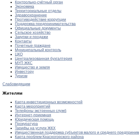
Контрольно-счётный орган
Экономика
Территориальные отделы
Здравоохранение
Противодействие коррупции
Поддержка предпринимательства
Официальные документы
Сельское хозяйство
Закупки и продажи
Контакты
Почетные граждане
Муниципальный контроль
ЦКО
Централизованная бухгалтерия
МУП ЖКС
Имущество и земля
Инвестору
Туризм
Слабовидящим
Жителям
Карта инвестиционных возможностей
Карта мероприятий
Телефоны экстренных служб
Интернет-приемная
Юридическая помощь
Прокуратура
Тарифы на услуги ЖКХ
Имущественная поддержка субъектов малого и среднего предприни
Карта проблем Красногорского района