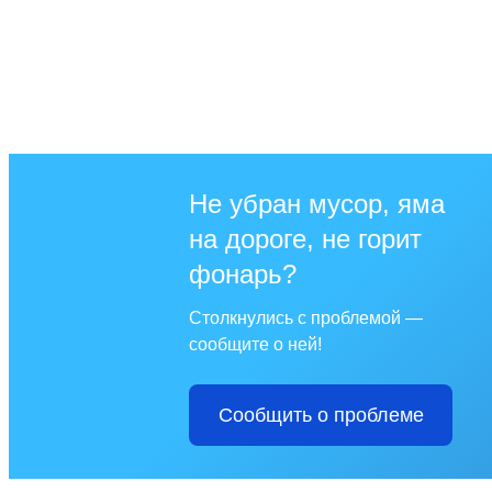
Не убран мусор, яма
на дороге, не горит
фонарь?
Столкнулись с проблемой —
сообщите о ней!
Сообщить о проблеме