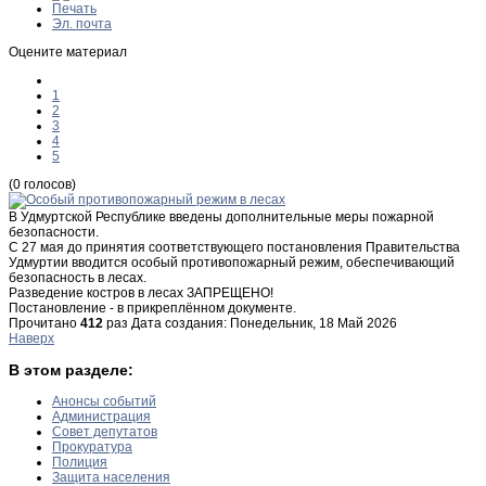
Печать
Эл. почта
Оцените материал
1
2
3
4
5
(0 голосов)
В Удмуртской Республике введены дополнительные меры пожарной
безопасности.
С 27 мая до принятия соответствующего постановления Правительства
Удмуртии вводится особый противопожарный режим, обеспечивающий
безопасность в лесах.
Разведение костров в лесах ЗАПРЕЩЕНО!
Постановление - в прикреплённом документе.
Прочитано
412
раз
Дата создания: Понедельник, 18 Май 2026
Наверх
В этом разделе:
Анонсы событий
Администрация
Совет депутатов
Прокуратура
Полиция
Защита населения