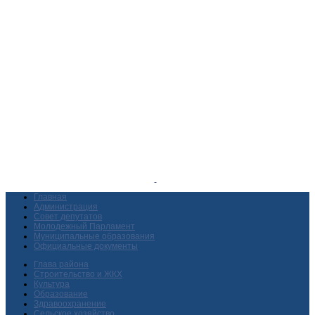
Главная
Администрация
Совет депутатов
Молодежный Парламент
Муниципальные образования
Официальные документы
Глава района
Строительство и ЖКХ
Культура
Образование
Здравоохранение
Сельское хозяйство