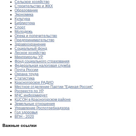
Сельское хозяйство
Строительство и ЖКХ
Образование
Экономика
Культура
Библиотека
Спорт
Молодежь
Опека и попечительство
Предпринимательство
Здравоохранение
Социальный фонд
Лесное хозяйство
Минприроды УР
Фонд социального страхования
Федеральная налоговая служба
Почта России
Охрана труда
Статистика
Красногорское РАДИО
Местное отделение Партии "Единая Россия"
Росреестр по УР
МЧС информирует
КЦСОН в Красногорском районе
Земельные отношения
Управление Роспотребнадзора
Год здоровья
ВПН - 2020
Важные ссылки