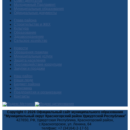
Совет депутатов
Молодежный Парламент
Муниципальные образования
Официальные документы
Глава района
Строительство и ЖКХ
Культура
Образование
Здравоохранение
Сельское хозяйство
Новости
Обращения граждан
Муниципальные услуги
Защита населения
Противодействие коррупции
Закупки и продажи
Наш район
Наши люди
Бюджет района
Экономика
Предприятия и организации
Контакты
Copyright © 2026 Официальный сайт муниципального образования
"Муниципальный округ Красногорский район Удмуртской Республики"
427650, РФ, Удмуртская Республика, Красногорский район,
с.Красногорское, ул. Ленина, 64
тел/факс: +7 (34164) 2-17-51