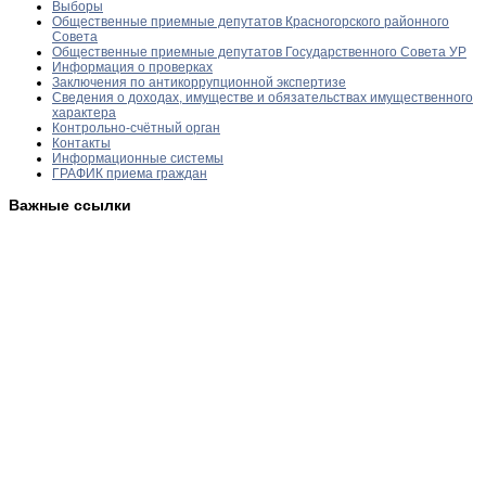
Выборы
Общественные приемные депутатов Красногорского районного
Совета
Общественные приемные депутатов Государственного Совета УР
Информация о проверках
Заключения по антикоррупционной экспертизе
Сведения о доходах, имуществе и обязательствах имущественного
характера
Контрольно-счётный орган
Контакты
Информационные системы
ГРАФИК приема граждан
Важные ссылки