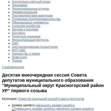
Контрольно-счётный орган
Экономика
Территориальные отделы
Здравоохранение
Противодействие коррупции
Поддержка предпринимательства
Официальные документы
Сельское хозяйство
Закупки и продажи
Контакты
Почетные граждане
Муниципальный контроль
ЦКО
Централизованная бухгалтерия
МУП ЖКС
Имущество и земля
Инвестору
Туризм
Слабовидящим
Десятая внеочередная сессия Совета
депутатов муниципального образования
"Муниципальный округ Красногорский район
УР" первого созыва
Категория:
Повестки заседаний сессий Совета депутатов
размер шрифта
уменьшить размер шрифта
увеличить размер шрифта