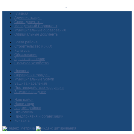
Главная
Администрация
Совет депутатов
Молодежный Парламент
Муниципальные образования
Официальные документы
Глава района
Строительство и ЖКХ
Культура
Образование
Здравоохранение
Сельское хозяйство
Новости
Обращения граждан
Муниципальные услуги
Защита населения
Противодействие коррупции
Закупки и продажи
Наш район
Наши люди
Бюджет района
Экономика
Предприятия и организации
Контакты