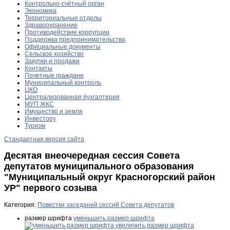
Контрольно-счётный орган
Экономика
Территориальные отделы
Здравоохранение
Противодействие коррупции
Поддержка предпринимательства
Официальные документы
Сельское хозяйство
Закупки и продажи
Контакты
Почетные граждане
Муниципальный контроль
ЦКО
Централизованная бухгалтерия
МУП ЖКС
Имущество и земля
Инвестору
Туризм
Стандартная версия сайта
Десятая внеочередная сессия Совета
депутатов муниципального образования
"Муниципальный округ Красногорский район
УР" первого созыва
Категория:
Повестки заседаний сессий Совета депутатов
размер шрифта
уменьшить размер шрифта
увеличить размер шрифта