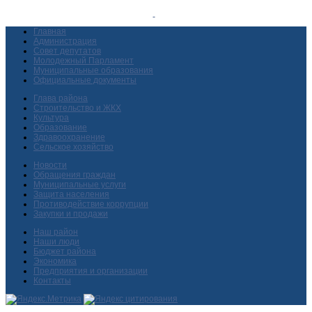
Главная
Администрация
Совет депутатов
Молодежный Парламент
Муниципальные образования
Официальные документы
Глава района
Строительство и ЖКХ
Культура
Образование
Здравоохранение
Сельское хозяйство
Новости
Обращения граждан
Муниципальные услуги
Защита населения
Противодействие коррупции
Закупки и продажи
Наш район
Наши люди
Бюджет района
Экономика
Предприятия и организации
Контакты