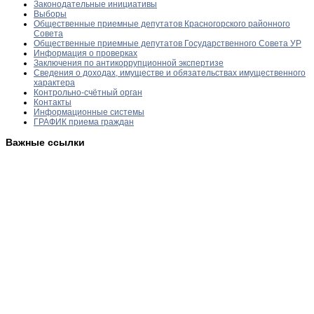
Законодательные инициативы
Выборы
Общественные приемные депутатов Красногорского районного
Совета
Общественные приемные депутатов Государственного Совета УР
Информация о проверках
Заключения по антикоррупционной экспертизе
Сведения о доходах, имуществе и обязательствах имущественного
характера
Контрольно-счётный орган
Контакты
Информационные системы
ГРАФИК приема граждан
Важные ссылки