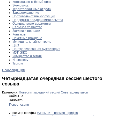
Контрольно-счётный орган
Экономика
Территориальные отделы
Здравоохранение
Противодействие коррупции
Поддержка предпринимательства
Официальные документы
Сельское хозяйство
Закупки и продажи
Контакты
Почетные граждане
Муниципальный контроль
ЦКО
Централизованная бухгалтерия
МУП ЖКС
Имущество и земля
Инвестору
Туризм
Слабовидящим
Четырнадцатая очередная сессия шестого
созыва
Категория:
Повестки заседаний сессий Совета депутатов
Файлы на
загрузку:
Повестка дня
размер шрифта
уменьшить размер шрифта