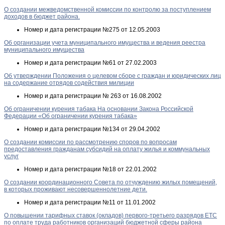
О создании межведомственной комиссии по контролю за поступлением
доходов в бюджет района.
Номер и дата регистрации
№275 от 12.05.2003
Об организации учета муниципального имущества и ведения реестра
муниципального имущества
Номер и дата регистрации
№61 от 27.02.2003
Об утверждении Положения о целевом сборе с граждан и юридических лиц
на содержание отрядов содействия милиции
Номер и дата регистрации
№ 263 от 16.08.2002
Об ограничении курения табака На основании Закона Российской
Федерации «Об ограничении курения табака»
Номер и дата регистрации
№134 от 29.04.2002
О создании комиссии по рассмотрению споров по вопросам
предоставления гражданам субсидий на оплату жилья и коммунальных
услуг
Номер и дата регистрации
№18 от 22.01.2002
О создании координационного Совета по отчуждению жилых помещений,
в которых проживают несовершеннолетние дети.
Номер и дата регистрации
№11 от 11.01.2002
О повышении тарифных ставок (окладов) первого-третьего разрядов ЕТС
по оплате труда работников организаций бюджетной сферы района