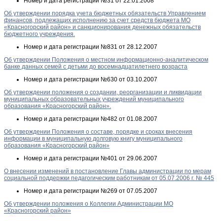
Номер и дата регистрации
№31 от 22.01.2008
Об утверждении порядка учета бюджетных обязательств Управлением
финансов, подлежащих исполнению за счет средств бюджета МО
«Красногорский район» и санкционирования денежных обязательств
бюджетного учреждения.
Номер и дата регистрации
№831 от 28.12.2007
Об утверждении Положения о местном информационно-аналитическом
банке данных семей с детьми до восемнадцатилетнего возраста
Номер и дата регистрации
№630 от 03.10.2007
Об утверждении положения о создании, реорганизации и ликвидации
муниципальных образовательных учреждений муниципального
образования «Красногорский район».
Номер и дата регистрации
№482 от 01.08.2007
Об утверждении Положения о составе, порядке и сроках внесения
информации в муниципальную долговую книгу муниципального
образования «Красногорский район»
Номер и дата регистрации
№401 от 29.06.2007
О внесении изменений в постановление Главы администрации по мерам
социальной поддержки педагогическим работникам от 05.07.2006 г. № 445
Номер и дата регистрации
№269 от 07.05.2007
Об утверждении положения о Коллегии Администрации МО
«Красногорский район»