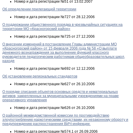
Номер и дата регистрации
№51 от 13.02.2007
Об определении прилегающей территории
Номер и дата регистрации
№727 от 28.12.2006
О поддержании общественного порядка в чрезвычайных ситуациях на
территории МО «Красногорский район»
Номер и дата регистрации
№725 от 27.12.2006
О внесении изменений в постановление Главы администрации МО
«Красногорский район» от 15 февраля 2006 года № 58 «О выплате
денежного вознаграждения за выполнение функций классного
руководителя педагогическим работникам общеобразовательных школ,
находя
Номер и дата регистрации
№692 от 12.12.2006
Об установлении региональных стандартов
Номер и дата регистрации
№627 от 26.10.2006
О порядке списания объектов основных средств и нематериальных
активов, закрепленных за муниципальными учреждениями на праве
оперативного управления
Номер и дата регистрации
№626 от 26.10.2006
О районной межведомственной комиссии по противодействию
злоупотреблению наркотическими средствами, их незаконному обороту и
предупреждению распространения ВИЧ-инфекции.
Номер и дата регистрации
№574.1 от 26.09.2006