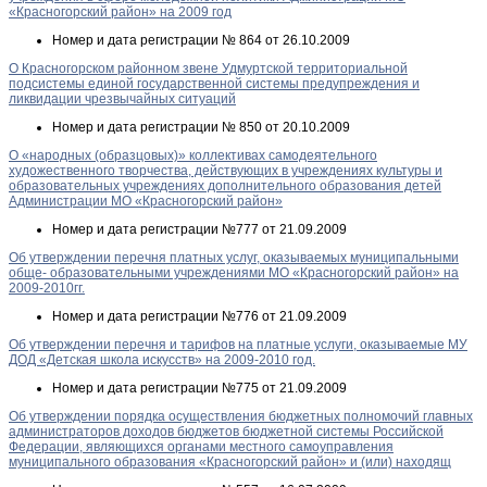
«Красногорский район» на 2009 год
Номер и дата регистрации
№ 864 от 26.10.2009
О Красногорском районном звене Удмуртской территориальной
подсистемы единой государственной системы предупреждения и
ликвидации чрезвычайных ситуаций
Номер и дата регистрации
№ 850 от 20.10.2009
О «народных (образцовых)» коллективах самодеятельного
художественного творчества, действующих в учреждениях культуры и
образовательных учреждениях дополнительного образования детей
Администрации МО «Красногорский район»
Номер и дата регистрации
№777 от 21.09.2009
Об утверждении перечня платных услуг, оказываемых муниципальными
обще- образовательными учреждениями МО «Красногорский район» на
2009-2010гг.
Номер и дата регистрации
№776 от 21.09.2009
Об утверждении перечня и тарифов на платные услуги, оказываемые МУ
ДОД «Детская школа искусств» на 2009-2010 год.
Номер и дата регистрации
№775 от 21.09.2009
Об утверждении порядка осуществления бюджетных полномочий главных
администраторов доходов бюджетов бюджетной системы Российской
Федерации, являющихся органами местного самоуправления
муниципального образования «Красногорский район» и (или) находящ