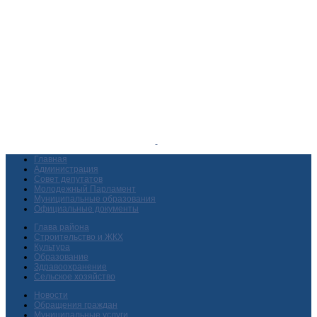
Главная
Администрация
Совет депутатов
Молодежный Парламент
Муниципальные образования
Официальные документы
Глава района
Строительство и ЖКХ
Культура
Образование
Здравоохранение
Сельское хозяйство
Новости
Обращения граждан
Муниципальные услуги