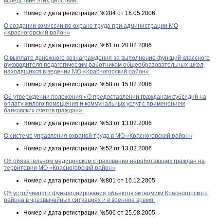
вследствие этих действий.
Номер и дата регистрации
№284 от 16.05.2006
О создании комиссии по охране труда при администрации МО
«Красногорский район»
Номер и дата регистрации
№61 от 20.02.2006
О выплате денежного вознаграждения за выполнение функций классного
руководителя педагогическим работникам общеобразовательных школ,
находящихся в ведении МО «Красногорский район»
Номер и дата регистрации
№58 от 15.02.2006
Об утверждении положения «О предоставлении гражданам субсидий на
оплату жилого помещения и коммунальных услуг с применением
банковских счетов граждан».
Номер и дата регистрации
№53 от 13.02.2006
О системе управления охраной труда в МО «Красногорский район»
Номер и дата регистрации
№52 от 13.02.2006
Об обязательном медицинском страховании неработающих граждан на
территории МО «Красногорский район»
Номер и дата регистрации
№801 от 16.12.2005
Об устойчивости функционирования объектов экономики Красногорского
района в чрезвычайных ситуациях и в военное время.
Номер и дата регистрации
№506 от 25.08.2005