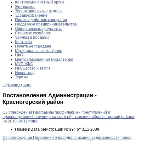
Контрольно-счётный орган
Экономика
Территориальные отделы
Здравоохранение
Противодействие коррупции
Поддержка предпринимательства
Официальные документы
Сельское хозяйство
Закупки и продажи
Контакты
Почетные граждане
Муниципальный контроль
ЦКО
Централизованная бухгалтерия
МУП ЖКС
Имущество и земля
Инвестору
Туризм
Слабовидящим
Постановления Администрации -
Красногорский район
Об утверждении Программы профилактики преступлений и
правонарушений в муниципальном образовании «Красногорский район»
на 2010 -2011 годы
Номер и дата регистрации
№ 994 от 3.12.2009
Об утверждении Положения о порядке списания задолженности перед