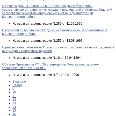
Об утверждении Положения о штабах гражданской обороны,
чрезвычайным ситуациям и ликвидации последствий стихийных бедствий
сельсоветов, объектов народного хозяйства, Администрации
Красногорского района
Номер и дата регистрации
№280 от 11.09.1996
О комиссии по борьбе со СПИДом и инфекционными заболеваниями в
Красногорском районе
Номер и дата регистрации
№257 от 13.08.1996
О разрешении работникам Красногорского охотхозяйства на нахождение в
охотугодиях с нарезным оружием
Номер и дата регистрации
№10 от 19.04.1994
Об указе Президента РФ «Об утверждении Положения о военно-
транспортной обязанности »
Номер и дата регистрации
№7 от 12.01.2000
В начало
Назад
9
10
11
12
13
14
15
16