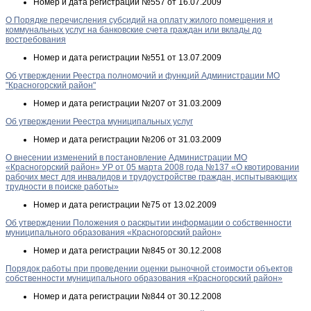
Номер и дата регистрации
№557 от 16.07.2009
О Порядке перечисления субсидий на оплату жилого помещения и
коммунальных услуг на банковские счета граждан или вклады до
востребования
Номер и дата регистрации
№551 от 13.07.2009
Об утверждении Реестра полномочий и функций Администрации МО
"Красногорский район"
Номер и дата регистрации
№207 от 31.03.2009
Об утверждении Реестра муниципальных услуг
Номер и дата регистрации
№206 от 31.03.2009
О внесении изменений в постановление Администрации МО
«Красногорский район» УР от 05 марта 2008 года №137 «О квотировании
рабочих мест для инвалидов и трудоустройстве граждан, испытывающих
трудности в поиске работы»
Номер и дата регистрации
№75 от 13.02.2009
Об утверждении Положения о раскрытии информации о собственности
муниципального образования «Красногорский район»
Номер и дата регистрации
№845 от 30.12.2008
Порядок работы при проведении оценки рыночной стоимости объектов
собственности муниципального образования «Красногорский район»
Номер и дата регистрации
№844 от 30.12.2008