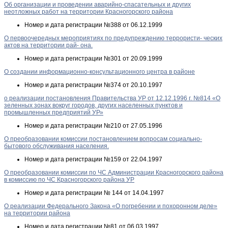
Об организации и проведении аварийно-спасательных и других
неотложных работ на территории Красногорского района
Номер и дата регистрации
№388 от 06.12.1999
О первоочередных мероприятиях по предупреждению террористи- ческих
актов на территории рай- она.
Номер и дата регистрации
№301 от 20.09.1999
О создании информационно-консультационного центра в районе
Номер и дата регистрации
№374 от 20.10.1997
о реализации постановления Правительства УР от 12.12.1996 г. №814 «О
зеленных зонах вокруг городов, других населенных пунктов и
промышленных предприятий УР»
Номер и дата регистрации
№210 от 27.05.1996
О преобразовании комиссии постановлением вопросам социально-
бытового обслуживания населения.
Номер и дата регистрации
№159 от 22.04.1997
О преобразовании комиссии по ЧС Администрации Красногорского района
в комиссию по ЧС Красногорского района УР
Номер и дата регистрации
№ 144 от 14.04.1997
О реализации Федерального Закона «О погребении и похоронном деле»
на территории района
Номер и дата регистрации
№81 от 06.03.1997