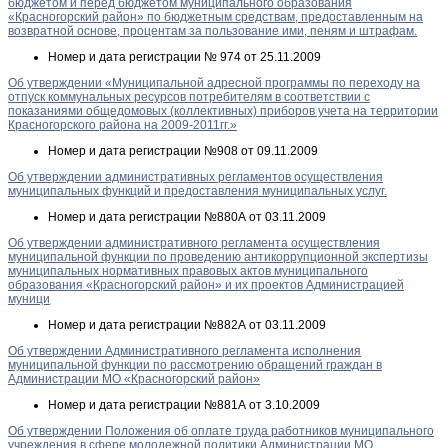
бюджетом и перед бюджетом муниципального образования
«Красногорский район» по бюджетным средствам, предоставленным на
возвратной основе, процентам за пользование ими, пеням и штрафам.
Номер и дата регистрации
№ 974 от 25.11.2009
Об утверждении «Муниципальной адресной программы по переходу на
отпуск коммунальных ресурсов потребителям в соответствии с
показаниями общедомовых (коллективных) приборов учета на территории
Красногорского района на 2009-2011гг.»
Номер и дата регистрации
№908 от 09.11.2009
Об утверждении административных регламентов осуществления
муниципальных функций и предоставления муниципальных услуг.
Номер и дата регистрации
№880А от 03.11.2009
Об утверждении административного регламента осуществления
муниципальной функции по проведению антикоррупционной экспертизы
муниципальных нормативных правовых актов муниципального
образования «Красногорский район» и их проектов Администрацией
муници
Номер и дата регистрации
№882А от 03.11.2009
Об утверждении Административного регламента исполнения
муниципальной функции по рассмотрению обращений граждан в
Администрации МО «Красногорский район»
Номер и дата регистрации
№881А от 3.10.2009
Об утверждении Положения об оплате труда работников муниципального
учреждения в сфере молодежной политики Администрации МО