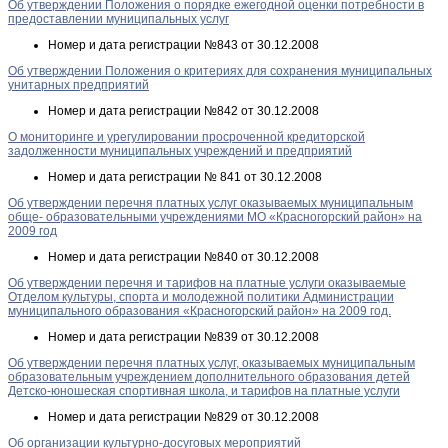
Об утверждении Положения о порядке ежегодной оценки потребности в
предоставлении муниципальных услуг
Номер и дата регистрации
№843 от 30.12.2008
Об утверждении Положения о критериях для сохранения муниципальных
унитарных предприятий
Номер и дата регистрации
№842 от 30.12.2008
О мониторинге и урегулировании просроченной кредиторской
задолженности муниципальных учреждений и предприятий
Номер и дата регистрации
№ 841 от 30.12.2008
Об утверждении перечня платных услуг оказываемых муниципальным
обще- образовательными учреждениями МО «Красногорский район» на
2009 год
Номер и дата регистрации
№840 от 30.12.2008
Об утверждении перечня и тарифов на платные услуги оказываемые
Отделом культуры, спорта и молодежной политики Администрации
муниципального образования «Красногорский район» на 2009 год.
Номер и дата регистрации
№839 от 30.12.2008
Об утверждении перечня платных услуг, оказываемых муниципальным
образовательным учреждением дополнительного образования детей
Детско-юношеская спортивная школа, и тарифов на платные услуги
Номер и дата регистрации
№829 от 30.12.2008
Об организации культурно-досуговых мероприятий