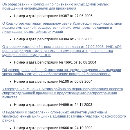
Об образовании и комиссии по признанию жилых домов (жилых
помещений) непригодными для проживания
Номер и дата регистрации
№387 от 27.06.2005
О Красногорском территориальном звене Удмуртской территориальной
подсистемы единой государственной системы предупреждения и
ликвидации чрезвычайных ситуаций
Номер и дата регистрации
№304 от 25.05.2005
О внесении изменений в постановление главы от 27.02.2003г. №61 «Об
организации учета муниципального имущества и ведения реестра
муниципального имущества»
Номер и дата регистрации
№ 466/1 от 16.08.2004
Об утверждении районной комиссии по предупреждению и ликвидации
чрезвычайных ситуаций и обеспечение пожарной безопасности.
Номер и дата регистрации
№100 от 05.03.2004
Утверждение Решения Актива района по мерам регулирования оборота
спиртосодержащей продукции и предотвращению распространения
пьянства.
Номер и дата регистрации
№699 от 24.11.2003
О выделении и закреплении служебных кабинетов участковым
уполномоченным милиции на административных участках Красногорского
района
Номер и дата регистрации
№666 от 24.10.2003