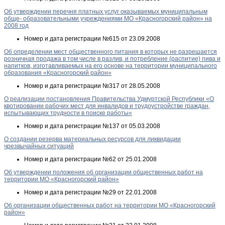
Об утверждении перечня платных услуг оказываемых муниципальным
обще- образовательными учреждениями МО «Красногорский район» на
2008 год
Номер и дата регистрации
№615 от 23.09.2008
Об определении мест общественного питания в которых не разрешается
розничная продажа в том числе в разлив, и потребление (распитие) пива и
напитков, изготавливаемых на его основе на территории муниципального
образования «Красногорский район»
Номер и дата регистрации
№317 от 28.05.2008
О реализации постановления Правительства Удмуртской Республики «О
квотировании рабочих мест для инвалидов и трудоустройстве граждан,
испытывающих трудности в поиске работы»
Номер и дата регистрации
№137 от 05.03.2008
О создании резерва материальных ресурсов для ликвидации
чрезвычайных ситуаций
Номер и дата регистрации
№62 от 25.01.2008
Об утверждении положения об организации общественных работ на
территории МО «Красногорский район»
Номер и дата регистрации
№29 от 22.01.2008
Об организации общественных работ на территории МО «Красногорский
район»