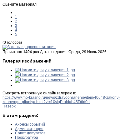
Оцените материал
1
2
3
4
5
(0 голосов)
Прочитано
1404
раз
Дата создания: Среда, 29 Июль 2026
Галерея изображений
Смотреть встроенную онлайн галерею в:
https://www.mo-krasno.ru/news/zdravoohranenie/item/40648-zakony-
zdorovogo-pitaniya.html?vi=1#sigProIdab45f06d0d
Наверх
В этом разделе:
Анонсы событий
Администрация
Совет депутатов
Прокуратура