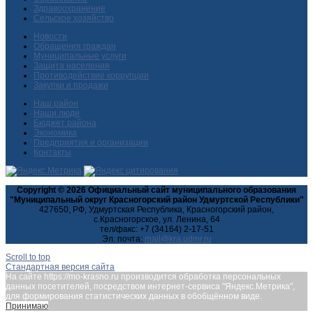
Здравоохранение
Сельское хозяйство
Новости
Обращения граждан
Муниципальные услуги
Защита населения
Противодействие коррупции
Закупки и продажи
Наш район
Наши люди
Бюджет района
Экономика
Предприятия и организации
Контакты
Copyright © 2026 Официальный сайт муниципального образования
"Муниципальный округ Красногорский район Удмуртской Республики"
427650, РФ, Удмуртская Республика, Красногорский район,
с.Красногорское, ул. Ленина, 64
тел/факс: +7 (34164) 2-17-51
Эл. почта:
Scroll to top
Стандартная версия сайта
На сайте https://mo-krasno.ru производится обработка персональных
данных посетителей, посредством интернет-сервиса "Яндекс.Метрика",
для формирования статистических данных в обобщённом виде.
Принимаю