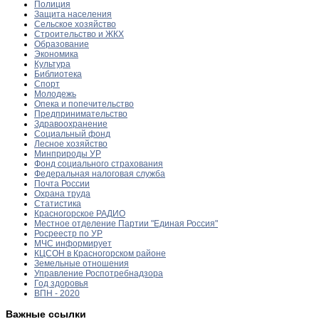
Полиция
Защита населения
Сельское хозяйство
Строительство и ЖКХ
Образование
Экономика
Культура
Библиотека
Спорт
Молодежь
Опека и попечительство
Предпринимательство
Здравоохранение
Социальный фонд
Лесное хозяйство
Минприроды УР
Фонд социального страхования
Федеральная налоговая служба
Почта России
Охрана труда
Статистика
Красногорское РАДИО
Местное отделение Партии "Единая Россия"
Росреестр по УР
МЧС информирует
КЦСОН в Красногорском районе
Земельные отношения
Управление Роспотребнадзора
Год здоровья
ВПН - 2020
Важные ссылки