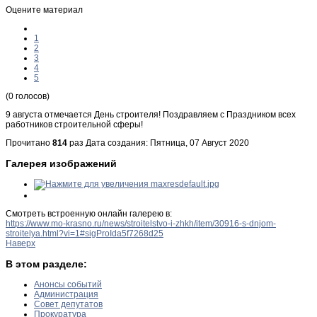
Оцените материал
1
2
3
4
5
(0 голосов)
9 августа отмечается День строителя! Поздравляем с Праздником всех
работников строительной сферы!
Прочитано
814
раз
Дата создания: Пятница, 07 Август 2020
Галерея изображений
Смотреть встроенную онлайн галерею в:
https://www.mo-krasno.ru/news/stroitelstvo-i-zhkh/item/30916-s-dnjom-
stroitelya.html?vi=1#sigProIda5f7268d25
Наверх
В этом разделе:
Анонсы событий
Администрация
Совет депутатов
Прокуратура