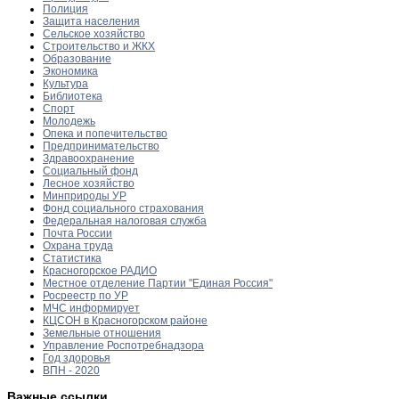
Полиция
Защита населения
Сельское хозяйство
Строительство и ЖКХ
Образование
Экономика
Культура
Библиотека
Спорт
Молодежь
Опека и попечительство
Предпринимательство
Здравоохранение
Социальный фонд
Лесное хозяйство
Минприроды УР
Фонд социального страхования
Федеральная налоговая служба
Почта России
Охрана труда
Статистика
Красногорское РАДИО
Местное отделение Партии "Единая Россия"
Росреестр по УР
МЧС информирует
КЦСОН в Красногорском районе
Земельные отношения
Управление Роспотребнадзора
Год здоровья
ВПН - 2020
Важные ссылки