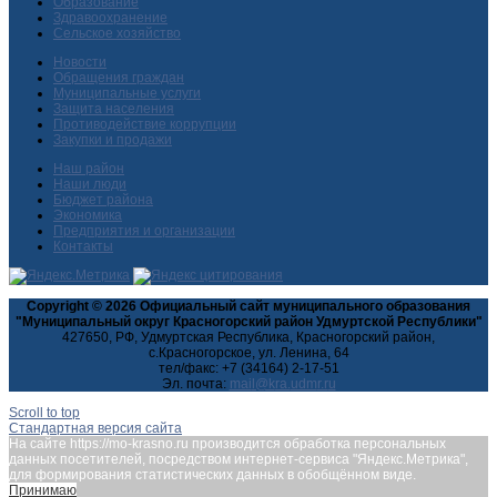
Образование
Здравоохранение
Сельское хозяйство
Новости
Обращения граждан
Муниципальные услуги
Защита населения
Противодействие коррупции
Закупки и продажи
Наш район
Наши люди
Бюджет района
Экономика
Предприятия и организации
Контакты
Copyright © 2026 Официальный сайт муниципального образования
"Муниципальный округ Красногорский район Удмуртской Республики"
427650, РФ, Удмуртская Республика, Красногорский район,
с.Красногорское, ул. Ленина, 64
тел/факс: +7 (34164) 2-17-51
Эл. почта:
Scroll to top
Стандартная версия сайта
На сайте https://mo-krasno.ru производится обработка персональных
данных посетителей, посредством интернет-сервиса "Яндекс.Метрика",
для формирования статистических данных в обобщённом виде.
Принимаю