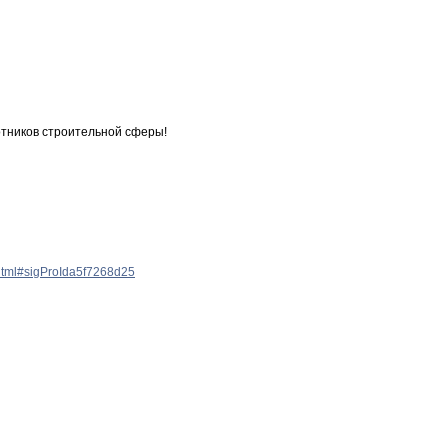
отников строительной сферы!
a.html#sigProIda5f7268d25