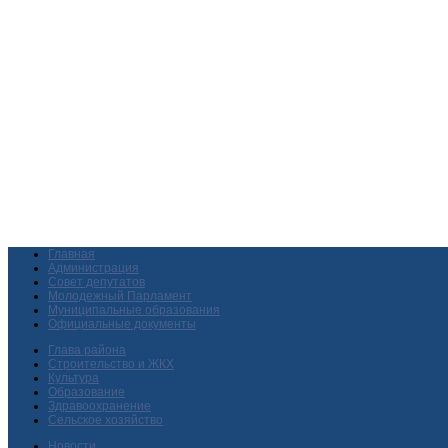
Главная
Администрация
Совет депутатов
Молодежный Парламент
Муниципальные образования
Официальные документы
Глава района
Строительство и ЖКХ
Культура
Образование
Здравоохранение
Сельское хозяйство
Новости