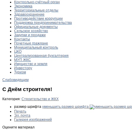
Контрольно-счётный орган
Экономика
Территориальные отделы
Здравоохранение
Противодействие коррупции
Поддержка предпринимательства
Официальные документы
Сельское хозяйство
Закупки и продажи
Контакты
Почетные граждане
Муниципальный контроль
ЦКО
Централизованная бухгалтерия
МУП ЖКС
Имущество и земля
Инвестору
Туризм
Слабовидящим
С Днём строителя!
Категория:
Строительство и ЖКХ
размер шрифта
уменьшить размер шрифта
Печать
Эл. почта
Галерея изображений
Оцените материал