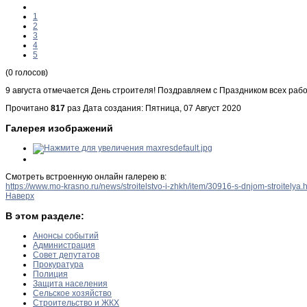
1
2
3
4
5
(0 голосов)
9 августа отмечается День строителя! Поздравляем с Праздником всех раб
Прочитано
817
раз
Дата создания: Пятница, 07 Август 2020
Галерея изображений
Смотреть встроенную онлайн галерею в:
https://www.mo-krasno.ru/news/stroitelstvo-i-zhkh/item/30916-s-dnjom-stroitely
Наверх
В этом разделе:
Анонсы событий
Администрация
Совет депутатов
Прокуратура
Полиция
Защита населения
Сельское хозяйство
Строительство и ЖКХ