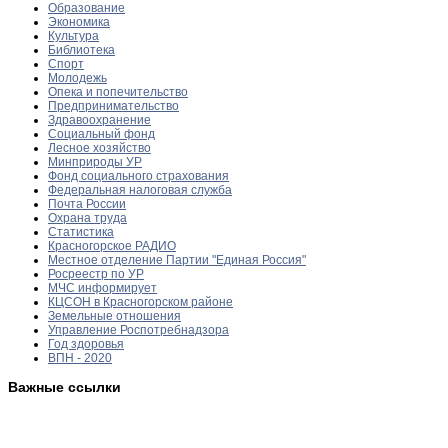
Образование
Экономика
Культура
Библиотека
Спорт
Молодежь
Опека и попечительство
Предпринимательство
Здравоохранение
Социальный фонд
Лесное хозяйство
Минприроды УР
Фонд социального страхования
Федеральная налоговая служба
Почта России
Охрана труда
Статистика
Красногорское РАДИО
Местное отделение Партии "Единая Россия"
Росреестр по УР
МЧС информирует
КЦСОН в Красногорском районе
Земельные отношения
Управление Роспотребнадзора
Год здоровья
ВПН - 2020
Важные ссылки