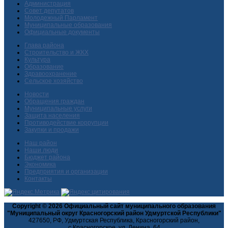
Администрация
Совет депутатов
Молодежный Парламент
Муниципальные образования
Официальные документы
Глава района
Строительство и ЖКХ
Культура
Образование
Здравоохранение
Сельское хозяйство
Новости
Обращения граждан
Муниципальные услуги
Защита населения
Противодействие коррупции
Закупки и продажи
Наш район
Наши люди
Бюджет района
Экономика
Предприятия и организации
Контакты
Copyright © 2026 Официальный сайт муниципального образования
"Муниципальный округ Красногорский район Удмуртской Республики"
427650, РФ, Удмуртская Республика, Красногорский район,
с.Красногорское, ул. Ленина, 64