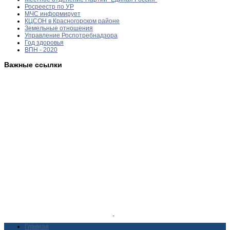
Росреестр по УР
МЧС информирует
КЦСОН в Красногорском районе
Земельные отношения
Управление Роспотребнадзора
Год здоровья
ВПН - 2020
Важные ссылки
Главная