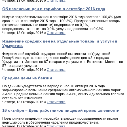
Четверг, 13 Октябрь 2016 //
Статистика
Об изменении цен и тарифов в сентябре 2016 года
Индекс потребительских цен в сентябре 2016 года составил 100,4% (для
сравнения, в сентябре 2015 года – 100,3%). Продовольственные товары
(включая алкогольные напитки) подорожали на 0,1%,
непродовольственные - на 0,9%, услуги подешевели на 0,03%.
Четверг, 13 Октябрь 2016 //
Статистика
Изменение средних цен на отдельные товары и услуги в
Удмуртии.
Федеральной службой государственной статистики по Удмуртской
Республике ведется еженедельное наблюдение цен в 3-х городах
Удмуртии: в г. Ижевске по 67 товарам и услугам, в г.г. Воткинске, Можге – по
57 товарам и услугам.
Четверг, 13 Октябрь 2016 //
Статистика
Средние цены на бензин
По данным Удмуртстата за период с 3 по 10 октября 2016 года
зафиксировано повышение средних цен автомобильного бензина марок
АИ-92. Средние цены на бензин марки АИ-80, АИ-95 и дизельного топлива
остались без изменения.
Четверг, 13 Октябрь 2016 //
Статистика
16 октября – День работников пищевой промышленности
Предприятия пищевой и перерабатывающей промышленности играют
ведущую роль в обеспечении населения продовольствием.
Четверг, 13 Октябрь 2016 //
Статистика