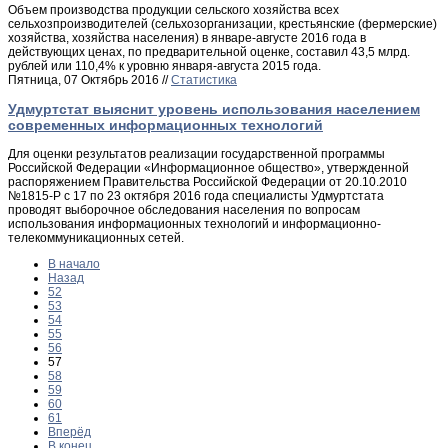
Объем производства продукции сельского хозяйства всех
сельхозпроизводителей (сельхозорганизации, крестьянские (фермерские)
хозяйства, хозяйства населения) в январе-августе 2016 года в
действующих ценах, по предварительной оценке, составил 43,5 млрд.
рублей или 110,4% к уровню января-августа 2015 года.
Пятница, 07 Октябрь 2016 //
Статистика
Удмуртстат выяснит уровень использования населением
современных информационных технологий
Для оценки результатов реализации государственной программы
Российской Федерации «Информационное общество», утвержденной
распоряжением Правительства Российской Федерации от 20.10.2010
№1815-Р с 17 по 23 октября 2016 года специалисты Удмуртстата
проводят выборочное обследования населения по вопросам
использования информационных технологий и информационно-
телекоммуникационных сетей.
В начало
Назад
52
53
54
55
56
57
58
59
60
61
Вперёд
В конец