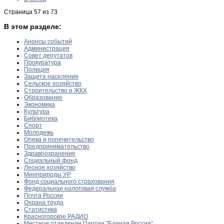
Страница 57 из 73
В этом разделе:
Анонсы событий
Администрация
Совет депутатов
Прокуратура
Полиция
Защита населения
Сельское хозяйство
Строительство и ЖКХ
Образование
Экономика
Культура
Библиотека
Спорт
Молодежь
Опека и попечительство
Предпринимательство
Здравоохранение
Социальный фонд
Лесное хозяйство
Минприроды УР
Фонд социального страхования
Федеральная налоговая служба
Почта России
Охрана труда
Статистика
Красногорское РАДИО
Местное отделение Партии "Единая Россия"