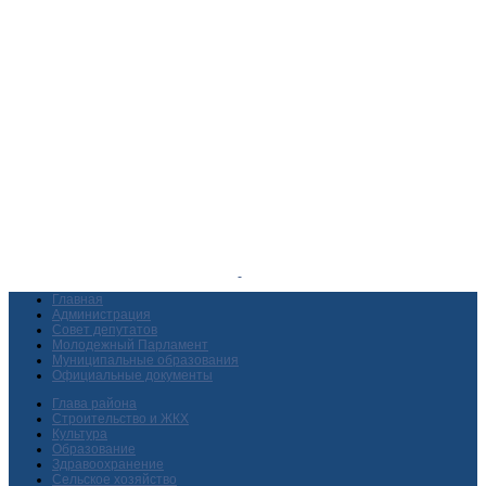
Главная
Администрация
Совет депутатов
Молодежный Парламент
Муниципальные образования
Официальные документы
Глава района
Строительство и ЖКХ
Культура
Образование
Здравоохранение
Сельское хозяйство