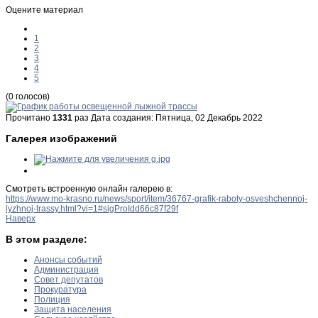
Оцените материал
1
2
3
4
5
(0 голосов)
Прочитано
1331
раз
Дата создания: Пятница, 02 Декабрь 2022
Галерея изображений
Смотреть встроенную онлайн галерею в:
https://www.mo-krasno.ru/news/sport/item/36767-grafik-raboty-osveshchennoj-
lyzhnoj-trassy.html?vi=1#sigProIdd66c87f29f
Наверх
В этом разделе:
Анонсы событий
Администрация
Совет депутатов
Прокуратура
Полиция
Защита населения