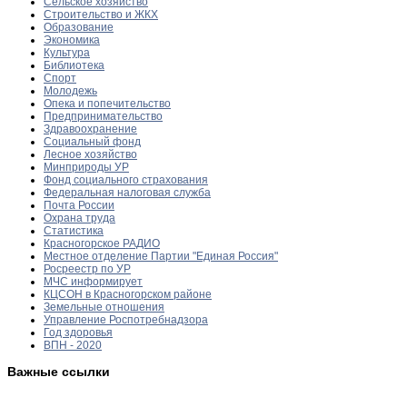
Сельское хозяйство
Строительство и ЖКХ
Образование
Экономика
Культура
Библиотека
Спорт
Молодежь
Опека и попечительство
Предпринимательство
Здравоохранение
Социальный фонд
Лесное хозяйство
Минприроды УР
Фонд социального страхования
Федеральная налоговая служба
Почта России
Охрана труда
Статистика
Красногорское РАДИО
Местное отделение Партии "Единая Россия"
Росреестр по УР
МЧС информирует
КЦСОН в Красногорском районе
Земельные отношения
Управление Роспотребнадзора
Год здоровья
ВПН - 2020
Важные ссылки