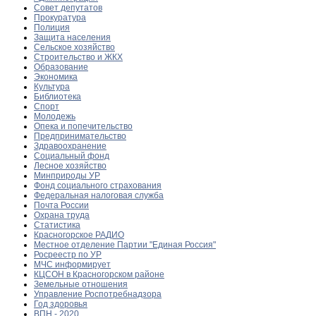
Совет депутатов
Прокуратура
Полиция
Защита населения
Сельское хозяйство
Строительство и ЖКХ
Образование
Экономика
Культура
Библиотека
Спорт
Молодежь
Опека и попечительство
Предпринимательство
Здравоохранение
Социальный фонд
Лесное хозяйство
Минприроды УР
Фонд социального страхования
Федеральная налоговая служба
Почта России
Охрана труда
Статистика
Красногорское РАДИО
Местное отделение Партии "Единая Россия"
Росреестр по УР
МЧС информирует
КЦСОН в Красногорском районе
Земельные отношения
Управление Роспотребнадзора
Год здоровья
ВПН - 2020