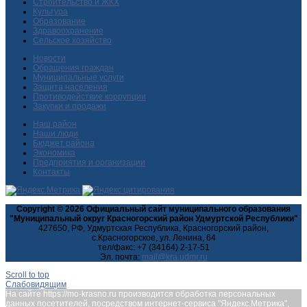
Строительство и ЖКХ
Культура
Образование
Здравоохранение
Сельское хозяйство
Новости
Обращения граждан
Муниципальные услуги
Защита населения
Противодействие коррупции
Закупки и продажи
Наш район
Наши люди
Бюджет района
Экономика
Предприятия и организации
Контакты
Copyright © 2026 Официальный сайт муниципального образования
"Муниципальный округ Красногорский район Удмуртской Республики"
427650, РФ, Удмуртская Республика, Красногорский район,
с.Красногорское, ул. Ленина, 64
тел/факс: +7 (34164) 2-17-51
Эл. почта:
Scroll to top
Слабовидящим
На сайте https://mo-krasno.ru производится обработка персональных
данных посетителей, посредством интернет-сервиса "Яндекс.Метрика",