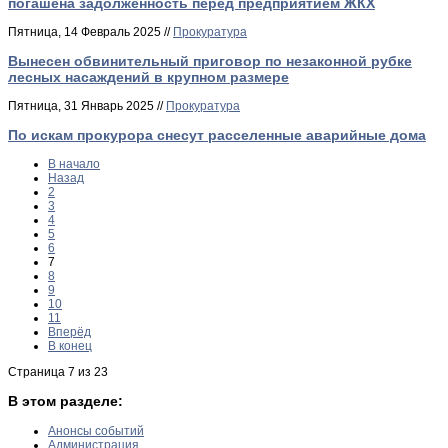
погашена задолженность перед предприятием ЖКХ
Пятница, 14 Февраль 2025 //
Прокуратура
Вынесен обвинительный приговор по незаконной рубке
лесных насаждений в крупном размере
Пятница, 31 Январь 2025 //
Прокуратура
По искам прокурора снесут расселенные аварийные дома
В начало
Назад
2
3
4
5
6
7
8
9
10
11
Вперёд
В конец
Страница 7 из 23
В этом разделе:
Анонсы событий
Администрация