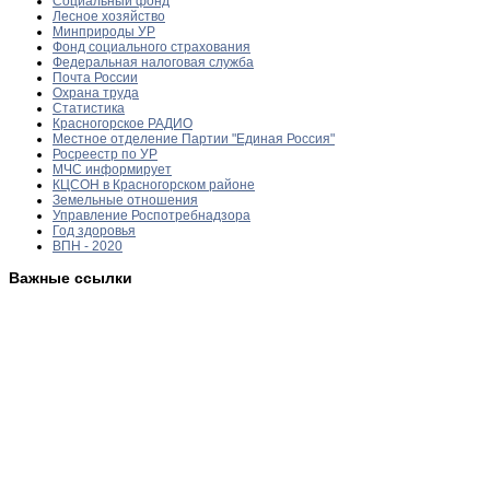
Социальный фонд
Лесное хозяйство
Минприроды УР
Фонд социального страхования
Федеральная налоговая служба
Почта России
Охрана труда
Статистика
Красногорское РАДИО
Местное отделение Партии "Единая Россия"
Росреестр по УР
МЧС информирует
КЦСОН в Красногорском районе
Земельные отношения
Управление Роспотребнадзора
Год здоровья
ВПН - 2020
Важные ссылки