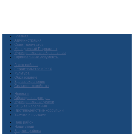
Главная
Администрация
Совет депутатов
Молодежный Парламент
Муниципальные образования
Официальные документы
Глава района
Строительство и ЖКХ
Культура
Образование
Здравоохранение
Сельское хозяйство
Новости
Обращения граждан
Муниципальные услуги
Защита населения
Противодействие коррупции
Закупки и продажи
Наш район
Наши люди
Бюджет района