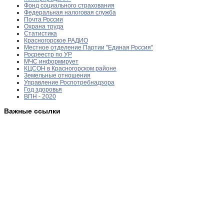
Фонд социального страхования
Федеральная налоговая служба
Почта России
Охрана труда
Статистика
Красногорское РАДИО
Местное отделение Партии "Единая Россия"
Росреестр по УР
МЧС информирует
КЦСОН в Красногорском районе
Земельные отношения
Управление Роспотребнадзора
Год здоровья
ВПН - 2020
Важные ссылки