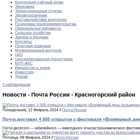
Контрольно-счётный орган
Экономика
Территориальные отделы
Здравоохранение
Противодействие коррупции
Поддержка предпринимательства
Официальные документы
Сельское хозяйство
Закупки и продажи
Контакты
Почетные граждане
Муниципальный контроль
ЦКО
Централизованная бухгалтерия
МУП ЖКС
Имущество и земля
Инвестору
Туризм
Слабовидящим
Новости - Почта России - Красногорский район
Понедельник, 12 Февраль 2024 //
Почта России
Почта доставит 4 000 открыток с фестиваля «Всемирный ден
Гости десятого — юбилейного — ежегодного этногастрономического фестив
Пятница, 09 Февраль 2024 //
Почта России