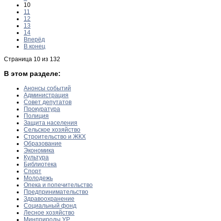
10
11
12
13
14
Вперёд
В конец
Страница 10 из 132
В этом разделе:
Анонсы событий
Администрация
Совет депутатов
Прокуратура
Полиция
Защита населения
Сельское хозяйство
Строительство и ЖКХ
Образование
Экономика
Культура
Библиотека
Спорт
Молодежь
Опека и попечительство
Предпринимательство
Здравоохранение
Социальный фонд
Лесное хозяйство
Минприроды УР