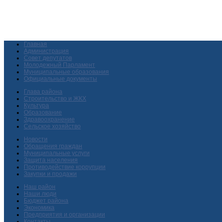
Главная
Администрация
Совет депутатов
Молодежный Парламент
Муниципальные образования
Официальные документы
Глава района
Строительство и ЖКХ
Культура
Образование
Здравоохранение
Сельское хозяйство
Новости
Обращения граждан
Муниципальные услуги
Защита населения
Противодействие коррупции
Закупки и продажи
Наш район
Наши люди
Бюджет района
Экономика
Предприятия и организации
Контакты