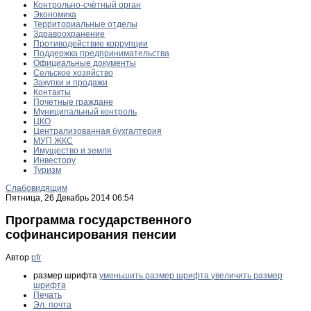
Контрольно-счётный орган
Экономика
Территориальные отделы
Здравоохранение
Противодействие коррупции
Поддержка предпринимательства
Официальные документы
Сельское хозяйство
Закупки и продажи
Контакты
Почетные граждане
Муниципальный контроль
ЦКО
Централизованная бухгалтерия
МУП ЖКС
Имущество и земля
Инвестору
Туризм
Слабовидящим
Пятница, 26 Декабрь 2014 06:54
Программа государственного
софинансирования пенсии
Автор
pfr
размер шрифта
уменьшить размер шрифта
увеличить размер
шрифта
Печать
Эл. почта