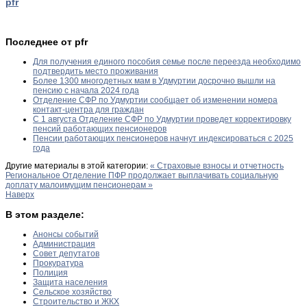
pfr
Последнее от pfr
Для получения единого пособия семье после переезда необходимо
подтвердить место проживания
Более 1300 многодетных мам в Удмуртии досрочно вышли на
пенсию с начала 2024 года
Отделение СФР по Удмуртии сообщает об изменении номера
контакт-центра для граждан
С 1 августа Отделение СФР по Удмуртии проведет корректировку
пенсий работающих пенсионеров
Пенсии работающих пенсионеров начнут индексироваться с 2025
года
Другие материалы в этой категории:
« Страховые взносы и отчетность
Региональное Отделение ПФР продолжает выплачивать социальную
доплату малоимущим пенсионерам »
Наверх
В этом разделе:
Анонсы событий
Администрация
Совет депутатов
Прокуратура
Полиция
Защита населения
Сельское хозяйство
Строительство и ЖКХ