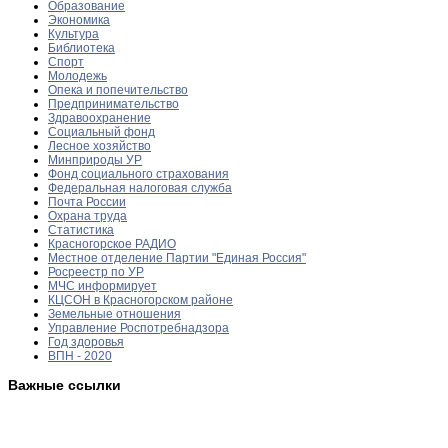
Образование
Экономика
Культура
Библиотека
Спорт
Молодежь
Опека и попечительство
Предпринимательство
Здравоохранение
Социальный фонд
Лесное хозяйство
Минприроды УР
Фонд социального страхования
Федеральная налоговая служба
Почта России
Охрана труда
Статистика
Красногорское РАДИО
Местное отделение Партии "Единая Россия"
Росреестр по УР
МЧС информирует
КЦСОН в Красногорском районе
Земельные отношения
Управление Роспотребнадзора
Год здоровья
ВПН - 2020
Важные ссылки