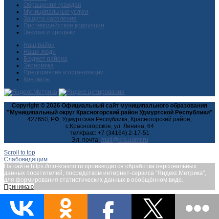
Обращения граждан
Муниципальные услуги
Защита населения
Противодействие коррупции
Закупки и продажи
Наш район
Наши люди
Бюджет района
Экономика
Предприятия и организации
Контакты
Copyright © 2026 Официальный сайт муниципального образования
"Муниципальный округ Красногорский район Удмуртской Республики"
427650, РФ, Удмуртская Республика, Красногорский район,
с.Красногорское, ул. Ленина, 64
тел/факс: +7 (34164) 2-17-51
Эл. почта:
Scroll to top
Слабовидящим
На сайте https://mo-krasno.ru производится обработка персональных
данных посетителей, посредством интернет-сервиса "Яндекс.Метрика",
для формирования статистических данных в обобщённом виде.
Принимаю