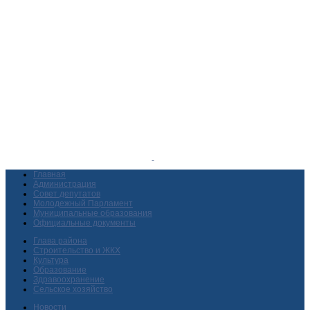
Главная
Администрация
Совет депутатов
Молодежный Парламент
Муниципальные образования
Официальные документы
Глава района
Строительство и ЖКХ
Культура
Образование
Здравоохранение
Сельское хозяйство
Новости