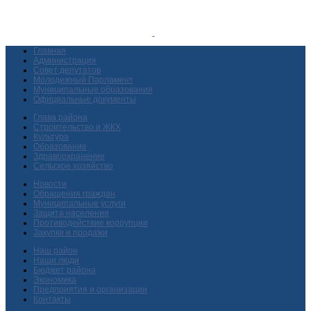
Главная
Администрация
Совет депутатов
Молодежный Парламент
Муниципальные образования
Официальные документы
Глава района
Строительство и ЖКХ
Культура
Образование
Здравоохранение
Сельское хозяйство
Новости
Обращения граждан
Муниципальные услуги
Защита населения
Противодействие коррупции
Закупки и продажи
Наш район
Наши люди
Бюджет района
Экономика
Предприятия и организации
Контакты