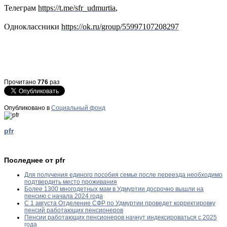
Телеграм
https://t.me/sfr_udmurtia
,
Одноклассники
https://ok.ru/group/55997107208297
Прочитано
776
раз
Опубликовано в
Социальный фонд
pfr
Последнее от pfr
Для получения единого пособия семье после переезда необходимо
подтвердить место проживания
Более 1300 многодетных мам в Удмуртии досрочно вышли на
пенсию с начала 2024 года
С 1 августа Отделение СФР по Удмуртии проведет корректировку
пенсий работающих пенсионеров
Пенсии работающих пенсионеров начнут индексироваться с 2025
года