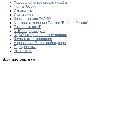
Федеральная налоговая служба
Почта России
Охрана труда
Статистика
Красногорское РАДИО
Местное отделение Партии "Единая Россия"
Росреестр по УР
МЧС информирует
КЦСОН в Красногорском районе
Земельные отношения
Управление Роспотребнадзора
Год здоровья
ВПН - 2020
Важные ссылки