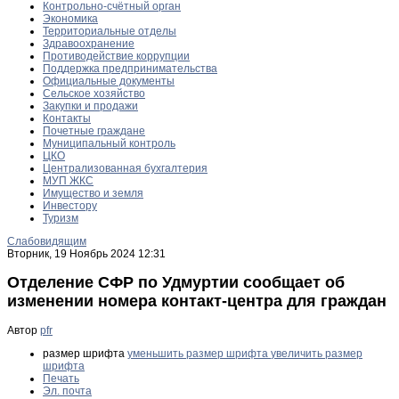
Контрольно-счётный орган
Экономика
Территориальные отделы
Здравоохранение
Противодействие коррупции
Поддержка предпринимательства
Официальные документы
Сельское хозяйство
Закупки и продажи
Контакты
Почетные граждане
Муниципальный контроль
ЦКО
Централизованная бухгалтерия
МУП ЖКС
Имущество и земля
Инвестору
Туризм
Слабовидящим
Вторник, 19 Ноябрь 2024 12:31
Отделение СФР по Удмуртии сообщает об
изменении номера контакт-центра для граждан
Автор
pfr
размер шрифта
уменьшить размер шрифта
увеличить размер
шрифта
Печать
Эл. почта