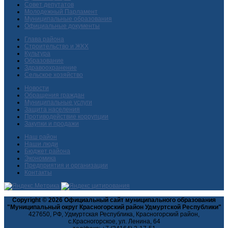
Совет депутатов
Молодежный Парламент
Муниципальные образования
Официальные документы
Глава района
Строительство и ЖКХ
Культура
Образование
Здравоохранение
Сельское хозяйство
Новости
Обращения граждан
Муниципальные услуги
Защита населения
Противодействие коррупции
Закупки и продажи
Наш район
Наши люди
Бюджет района
Экономика
Предприятия и организации
Контакты
Copyright © 2026 Официальный сайт муниципального образования
"Муниципальный округ Красногорский район Удмуртской Республики"
427650, РФ, Удмуртская Республика, Красногорский район,
с.Красногорское, ул. Ленина, 64