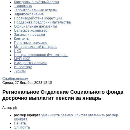
Контрольно-счётный орган
Экономика
Территориальные отделы
Здравоохранение
Противодействие коррупции
Поддержка предпринимательства
Официальные документы
Сельское хозяйство
Закупки и продажи
Контакты
Почетные граждане
Муниципальный контроль
ЦКО
Централизованная бухгалтерия
МУП ЖКС
Имущество и земля
Инвестору
Туризм
Слабовидящим
Среда, 27 Декабрь 2023 12:15
Региональное Отделение Социального фонда
досрочно выплатит пенсии за январь
Автор
pfr
размер шрифта
уменьшить размер шрифта
увеличить размер
шрифта
Печать
Эл. почта