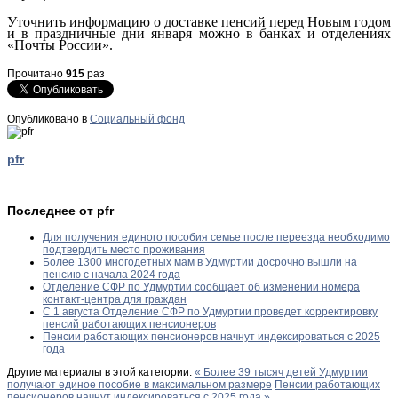
Уточнить информацию о доставке пенсий перед Новым годом
и в праздничные дни января можно в банках и отделениях
«Почты России».
Прочитано
915
раз
Опубликовано в
Социальный фонд
pfr
Последнее от pfr
Для получения единого пособия семье после переезда необходимо
подтвердить место проживания
Более 1300 многодетных мам в Удмуртии досрочно вышли на
пенсию с начала 2024 года
Отделение СФР по Удмуртии сообщает об изменении номера
контакт-центра для граждан
С 1 августа Отделение СФР по Удмуртии проведет корректировку
пенсий работающих пенсионеров
Пенсии работающих пенсионеров начнут индексироваться с 2025
года
Другие материалы в этой категории:
« Более 39 тысяч детей Удмуртии
получают единое пособие в максимальном размере
Пенсии работающих
пенсионеров начнут индексироваться с 2025 года »