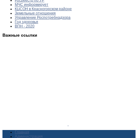
Росреестр по УР
МЧС информирует
КЦСОН в Красногорском районе
Земельные отношения
Управление Роспотребнадзора
Год здоровья
ВПН - 2020
Важные ссылки
Главная
Администрация