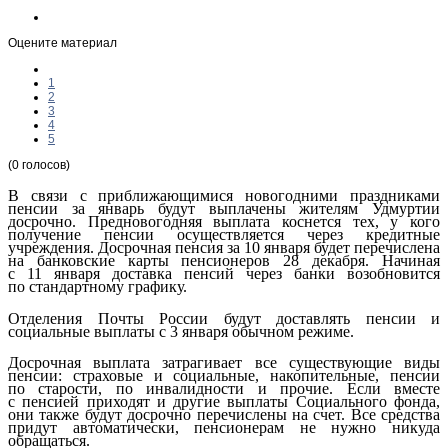
Оцените материал
1
2
3
4
5
(0 голосов)
В связи с приближающимися новогодними праздниками
пенсии за январь будут выплачены жителям Удмуртии
досрочно. Предновогодняя выплата коснется тех, у кого
получение пенсии осуществляется через кредитные
учреждения. Досрочная пенсия за 10 января будет перечислена
на банковские карты пенсионеров 28 декабря. Начиная
с 11 января доставка пенсий через банки возобновится
по стандартному графику.
Отделения Почты России будут доставлять пенсии и
социальные выплаты с 3 января обычном режиме.
Досрочная выплата затрагивает все существующие виды
пенсии: страховые и социальные, накопительные, пенсии
по старости, по инвалидности и прочие. Если вместе
с пенсией приходят и другие выплаты Социального фонда,
они также будут досрочно перечислены на счет. Все средства
придут автоматически, пенсионерам не нужно никуда
обращаться.