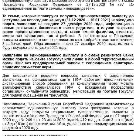
единовременную выплату в размере 5000 рублей в соответствии с Указом
Президента Российской Федерации от 17.12.2020 №797 «О
единовременной выплате семьям, имеющим детей».
Те семьи, которые планируют получить единовременную выплату до
наступления новогодних каникул (31.12.2020 – 10.01.2021) необходимо
подать заявление не позднее 27 декабря 2020 года, информацию о
новых реквизитах банковского счета родителя, в случае закрытия
ранее предоставленного счета, а также смене фамилии, отчества,
имени как заявителя, так и ребенка
. В соответствии с Правилами
выплаты заявление о смене реквизитов счета обрабатывается в течение
3 рабочих дней. Обратившимся после 27 декабря 2020 года, выплаты
будут осуществлены уже в 2021 году.
Заявление на единовременную выплату и о смене реквизитов банка
можно подать на сайте Госуслуг или лично в любой территориальный
орган ПФР без предварительной записи с соблюдением санитарно-
эпидемиологических норм.
Для оперативного решения вопросов, связанных с заполнением
заявлений, на официальном сайте ПФР работает дополнительный
дистанционный способ обращения за консультациями через Модуль
взаимодействия специалистов ПФР с гражданами посредством
организации онлайн-чата
online.pfrf.ru
. Ре
гистрация на портале Госуслуг
для подачи обращения не требуется.
Напоминаем, Пенсионный фонд Российской Федерации
автоматически
перечисляет единовременную выплату всем гражданам, которые в
текущем году получали социальные единовременные выплаты в
соответствии с Указами Президента Российской Федерации от 07 апреля
2020 года № 249 и от 23 июня 2020 года № 412 (на детей до 3 лет и (или)
от 3 до 16 лет) по реквизитам счёта, указанного по предыдущим выплатам
на детей в 2020 году.