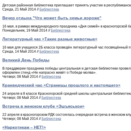
Детская районная библиотека приглашает принять участие в республиканс
Среда, 21 Май 2014 //
Библиотека
Вечер отдыха "Что может быть семьи дороже"
16 мая, в рамках международного праздника «Дня семей» в красногорской 
Понедельник, 19 Май 2014 //
Библиотека
Литературный час «Такие разные животные»
16 мая для учащихся 2Б класса проведён литературный час посвящённый
Среда, 14 Май 2014 //
Библиотека
Великий День Победы
В преддверии праздника победы центральная и детская библиотеки прове
оформлен стенд «Не напрасно живёт о Победе молва».
Четверг, 08 Май 2014 //
Библиотека
Краеведческий час «Страницы прошлого и настоящего»
24 апреля в 8 классе Красногорской средней школы центральная библиоте
Четверг, 08 Май 2014 //
Библиотека
Встреча в женском клубе «Эшъяськон»
22 апреля в красногорском РДК состоялась очередная встреча в женском к
Четверг, 08 Май 2014 //
Библиотека
«Наркотикам – НЕТ!»