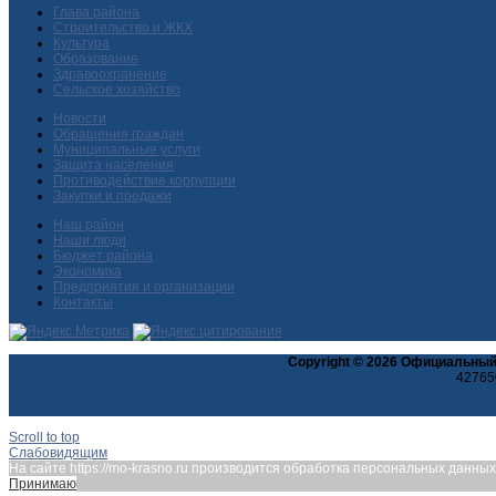
Глава района
Строительство и ЖКХ
Культура
Образование
Здравоохранение
Сельское хозяйство
Новости
Обращения граждан
Муниципальные услуги
Защита населения
Противодействие коррупции
Закупки и продажи
Наш район
Наши люди
Бюджет района
Экономика
Предприятия и организации
Контакты
Copyright © 2026 Официальный
427650
Scroll to top
Слабовидящим
На сайте https://mo-krasno.ru производится обработка персональных данн
Принимаю