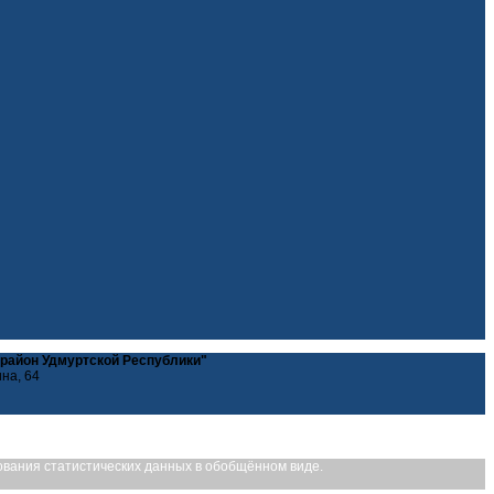
 район Удмуртской Республики"
ина, 64
рования статистических данных в обобщённом виде.