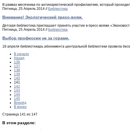
В рамках месячника по антинаркотической профилактике, который проходил
Пятница, 25 Апрель 2014 //
Библиотека
Внимание! Экологический пресс-вояж.
Детская библиотека приглашает принять участие в пресс-вояже «Эконовости
Пятница, 25 Апрель 2014 //
Библиотека
Выбор профессии не за горами.
18 апреля библиотекарь абонемента центральной библиотеки провела бесе
В начало
Назад
136
137
138
139
140
141
142
143
144
145
Вперёд
В конец
Страница 141 из 147
В этом разделе: