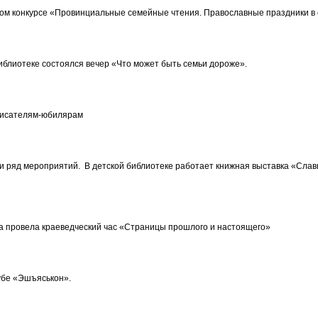
ком конкурсе «Провинциальные семейные чтения. Православные праздники в 
библиотеке состоялся вечер «Что может быть семьи дороже».
 писателям-юбилярам
ли ряд мероприятий. В детской библиотеке работает книжная выставка «Сла
ка провела краеведческий час «Страницы прошлого и настоящего»
лубе «Эшъяськон».