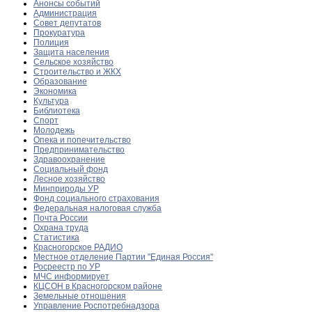
Анонсы событий
Администрация
Совет депутатов
Прокуратура
Полиция
Защита населения
Сельское хозяйство
Строительство и ЖКХ
Образование
Экономика
Культура
Библиотека
Спорт
Молодежь
Опека и попечительство
Предпринимательство
Здравоохранение
Социальный фонд
Лесное хозяйство
Минприроды УР
Фонд социального страхования
Федеральная налоговая служба
Почта России
Охрана труда
Статистика
Красногорское РАДИО
Местное отделение Партии "Единая Россия"
Росреестр по УР
МЧС информирует
КЦСОН в Красногорском районе
Земельные отношения
Управление Роспотребнадзора