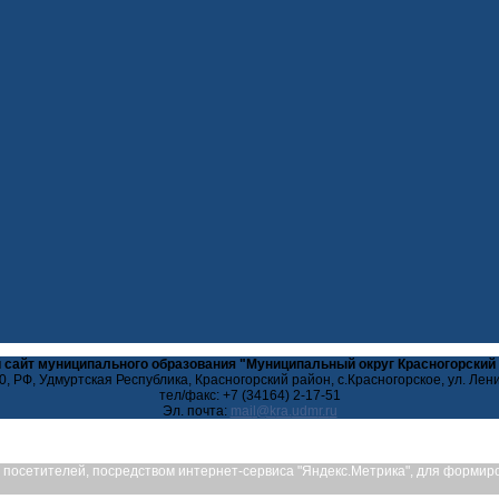
 сайт муниципального образования "Муниципальный округ Красногорский
, РФ, Удмуртская Республика, Красногорский район, с.Красногорское, ул. Лен
тел/факс: +7 (34164) 2-17-51
Эл. почта:
ых посетителей, посредством интернет-сервиса "Яндекс.Метрика", для форми