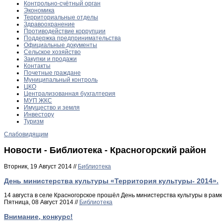
Контрольно-счётный орган
Экономика
Территориальные отделы
Здравоохранение
Противодействие коррупции
Поддержка предпринимательства
Официальные документы
Сельское хозяйство
Закупки и продажи
Контакты
Почетные граждане
Муниципальный контроль
ЦКО
Централизованная бухгалтерия
МУП ЖКС
Имущество и земля
Инвестору
Туризм
Слабовидящим
Новости - Библиотека - Красногорский район
Вторник, 19 Август 2014 //
Библиотека
День министерства культуры «Территория культуры- 2014».
14 августа в селе Красногорское прошёл День министерства культуры в рам
Пятница, 08 Август 2014 //
Библиотека
Внимание, конкурс!