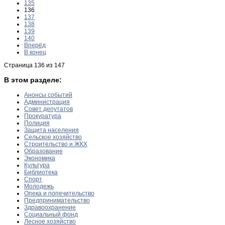
135
136
137
138
139
140
Вперёд
В конец
Страница 136 из 147
В этом разделе:
Анонсы событий
Администрация
Совет депутатов
Прокуратура
Полиция
Защита населения
Сельское хозяйство
Строительство и ЖКХ
Образование
Экономика
Культура
Библиотека
Спорт
Молодежь
Опека и попечительство
Предпринимательство
Здравоохранение
Социальный фонд
Лесное хозяйство