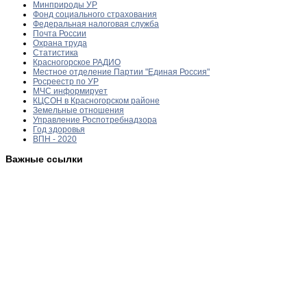
Минприроды УР
Фонд социального страхования
Федеральная налоговая служба
Почта России
Охрана труда
Статистика
Красногорское РАДИО
Местное отделение Партии "Единая Россия"
Росреестр по УР
МЧС информирует
КЦСОН в Красногорском районе
Земельные отношения
Управление Роспотребнадзора
Год здоровья
ВПН - 2020
Важные ссылки