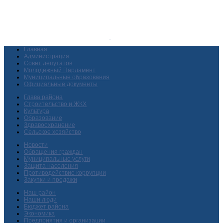
Главная
Администрация
Совет депутатов
Молодежный Парламент
Муниципальные образования
Официальные документы
Глава района
Строительство и ЖКХ
Культура
Образование
Здравоохранение
Сельское хозяйство
Новости
Обращения граждан
Муниципальные услуги
Защита населения
Противодействие коррупции
Закупки и продажи
Наш район
Наши люди
Бюджет района
Экономика
Предприятия и организации