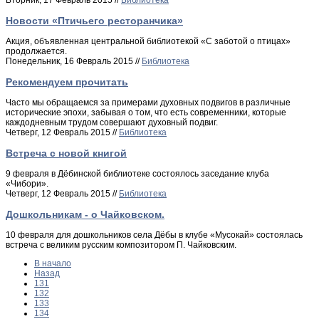
Вторник, 17 Февраль 2015 //
Библиотека
Новости «Птичьего ресторанчика»
Акция, объявленная центральной библиотекой «С заботой о птицах»
продолжается.
Понедельник, 16 Февраль 2015 //
Библиотека
Рекомендуем прочитать
Часто мы обращаемся за примерами духовных подвигов в различные
исторические эпохи, забывая о том, что есть современники, которые
каждодневным трудом совершают духовный подвиг.
Четверг, 12 Февраль 2015 //
Библиотека
Встреча с новой книгой
9 февраля в Дёбинской библиотеке состоялось заседание клуба
«Чибори».
Четверг, 12 Февраль 2015 //
Библиотека
Дошкольникам - о Чайковском.
10 февраля для дошкольников села Дёбы в клубе «Мусокай» состоялась
встреча с великим русским композитором П. Чайковским.
В начало
Назад
131
132
133
134