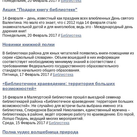
Понедельник, 20 Февраль 2017 //
Библиотека
Акция "Подари книгу библиотеке"
14 февраля – день, известный как праздник всех влюбленных День святого
Валентина. Но мало кто знает, что с 2012 года 14 февраля стало
знаменательной датой и для книголюбов, ведь это - Международный день
дарения книг!
Понедельник, 20 Февраль 2017 //
Библиотека
Новинки книжной полки
В библиотеках района для юных читателей появились книги-помощники из
серии «Школьный словарик». Объем вошедшей в них информации
соответствует необходимому минимуму знаний в соответствии с
требованиями Федерального государственного образовательного
стандарта начального общего образования.
Пятница, 17 Февраль 2017 //
Библиотека
«Библиотечное краеведение: территория больших
возможностей»
16 февраля в Малягуртской библиотеке прошёл выездной семинар
библиотекарей района «Библиотечное краеведение: территория больших
возможностей». Не случайно для встречи была выбрана именно эта
библиотека, Спиридонов Василий Николаевич, единственный мужчина –
библиотекарь в районе, ведёт огромную работу по краеведению. Его герой,
Лопшо Педунь, ведущий многих мероприятий.
Среда, 15 Февраль 2017 //
Библиотека
Полна чудес волшебница природа