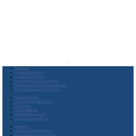
Главная
Администрация
Совет депутатов
Молодежный Парламент
Муниципальные образования
Официальные документы
Глава района
Строительство и ЖКХ
Культура
Образование
Здравоохранение
Сельское хозяйство
Новости
Обращения граждан
Муниципальные услуги