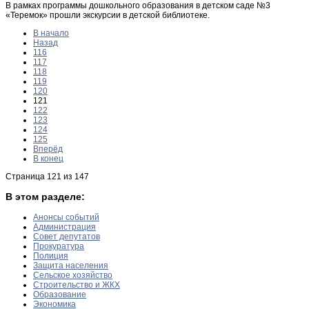
В рамках программы дошкольного образования в детском саде №3
«Теремок» прошли экскурсии в детской библиотеке.
В начало
Назад
116
117
118
119
120
121
122
123
124
125
Вперёд
В конец
Страница 121 из 147
В этом разделе:
Анонсы событий
Администрация
Совет депутатов
Прокуратура
Полиция
Защита населения
Сельское хозяйство
Строительство и ЖКХ
Образование
Экономика