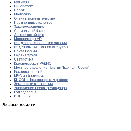
Культура
Библиотека
Спорт
Молодежь
Опека и попечительство
Предпринимательство
Здравоохранение
Социальный фонд
Лесное хозяйство
Минприроды УР
Фонд социального страхования
Федеральная налоговая служба
Почта России
Охрана труда
Статистика
Красногорское РАДИО
Местное отделение Партии "Единая Россия"
Росреестр по УР
МЧС информирует
КЦСОН в Красногорском районе
Земельные отношения
Управление Роспотребнадзора
Год здоровья
ВПН - 2020
Важные ссылки