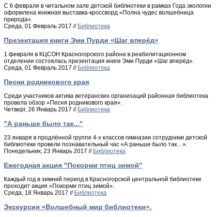
С 6 февраля в читальном зале детской библиотеки в рамках Года экологии
оформлена книжная выставка-кроссворд «Полна чудес волшебница
природа».
Среда, 01 Февраль 2017 //
Библиотека
Презентация книги Эми Пурди «Шаг вперёд»
1 февраля в КЦСОН Красногорского района в реабилитационном
отделении состоялась презентация книги Эми Пурди «Шаг вперёд».
Среда, 01 Февраль 2017 //
Библиотека
Песни родникового края
Среди участников актива ветеранских организаций районная библиотека
провела обзор «Песня родникового края».
Четверг, 26 Январь 2017 //
Библиотека
"А раньше было так..."
23 января в продлённой группе 4-х классов гимназии сотрудники детской
библиотеки провели познавательный час «А раньше было так…».
Понедельник, 23 Январь 2017 //
Библиотека
Ежегодная акция "Покорми птиц зимой"
Каждый год в зимний период в Красногорской центральной библиотеке
проходит акция «Покорми птиц зимой».
Среда, 18 Январь 2017 //
Библиотека
Экскурсия «Волшебный мир библиотеки».