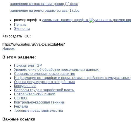
заявление согласовании границ (1).docx
заявление на регистрацию устава (1).doc
размер шрифта
уменьшить размер шрифта
Печать
Эл. почта
Как создать ТОС:
https://www.oatos.ru/7ya-tos/sozdat-tos/
Наверх
В этом разделе:
Показатели ТЭР
Уведомление об обработке персональных данных
Социально-экономическое развитие
Информация по тарифам и нормативам потребления коммунальных 
Оценка регулирующего воздействия
Конкуренция
Вопросы труда и заработной платы
Потребительский рынок
СОНКО
Контрольно-кассовая техника
Реклама
Торговые представительства
Важные ссылки