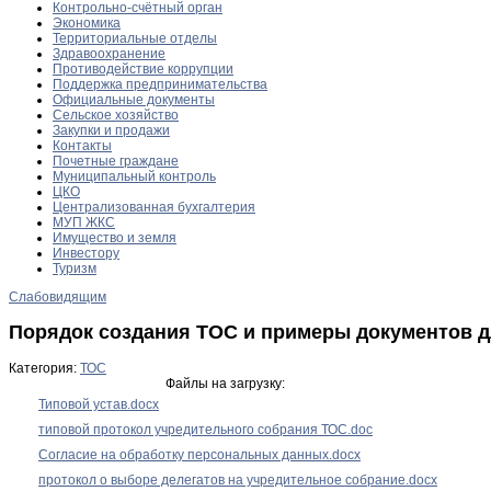
Контрольно-счётный орган
Экономика
Территориальные отделы
Здравоохранение
Противодействие коррупции
Поддержка предпринимательства
Официальные документы
Сельское хозяйство
Закупки и продажи
Контакты
Почетные граждане
Муниципальный контроль
ЦКО
Централизованная бухгалтерия
МУП ЖКС
Имущество и земля
Инвестору
Туризм
Слабовидящим
Порядок создания ТОС и примеры документов 
Категория:
ТОС
Файлы на загрузку:
Типовой устав.docx
типовой протокол учредительного собрания ТОС.doc
Согласие на обработку персональных данных.docx
протокол о выборе делегатов на учредительное собрание.docx