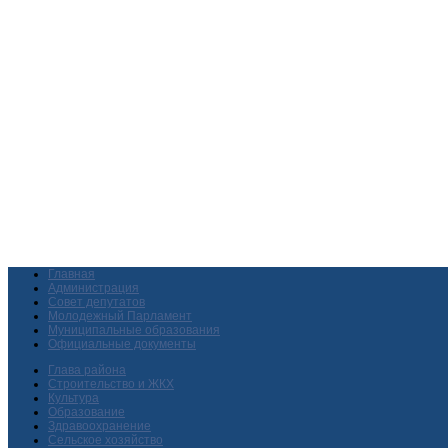
Главная
Администрация
Совет депутатов
Молодежный Парламент
Муниципальные образования
Официальные документы
Глава района
Строительство и ЖКХ
Культура
Образование
Здравоохранение
Сельское хозяйство