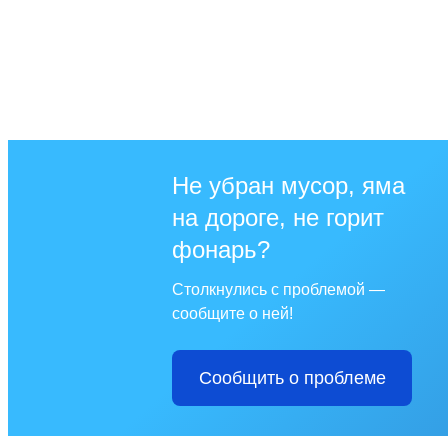
Не убран мусор, яма
на дороге, не горит
фонарь?
Столкнулись с проблемой —
сообщите о ней!
Сообщить о проблеме