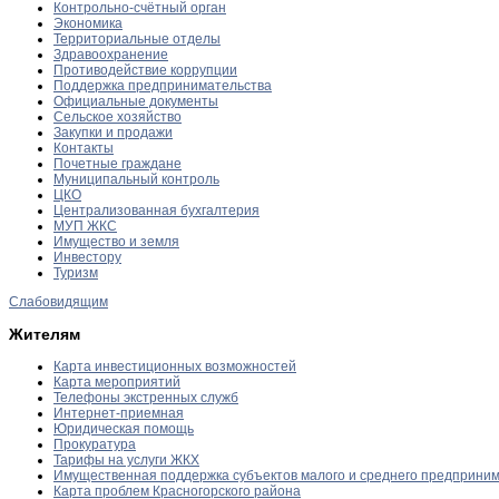
Контрольно-счётный орган
Экономика
Территориальные отделы
Здравоохранение
Противодействие коррупции
Поддержка предпринимательства
Официальные документы
Сельское хозяйство
Закупки и продажи
Контакты
Почетные граждане
Муниципальный контроль
ЦКО
Централизованная бухгалтерия
МУП ЖКС
Имущество и земля
Инвестору
Туризм
Слабовидящим
Жителям
Карта инвестиционных возможностей
Карта мероприятий
Телефоны экстренных служб
Интернет-приемная
Юридическая помощь
Прокуратура
Тарифы на услуги ЖКХ
Имущественная поддержка субъектов малого и среднего предприни
Карта проблем Красногорского района