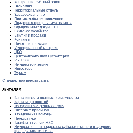
Контрольно-счётный орган
Экономика
Территориальные отделы
Здравоохранение
Противодействие коррупции
Поддержка предпринимательства
Официальные документы
Сельское хозяйство
Закупки и продажи
Контакты
Почетные граждане
Муниципальный контроль
ЦКО
Централизованная бухгалтерия
МУП ЖКС
Имущество и земля
Инвестору
Туризм
Стандартная версия сайта
Жителям
Карта инвестиционных возможностей
Карта мероприятий
Телефоны экстренных служб
Интернет-приемная
Юридическая помощь
Прокуратура
Тарифы на услуги ЖКХ
Имущественная поддержка субъектов малого и среднего
предпринимательства