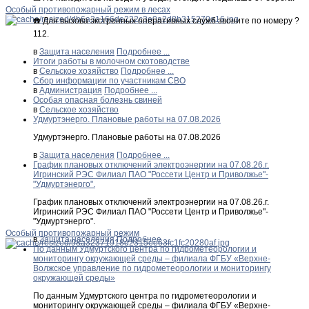
Особый противопожарный режим в лесах
☎️ Для вызова экстренных оперативных служб звоните по номеру ?
112.
в
Защита населения
Подробнее ...
Итоги работы в молочном скотоводстве
в
Сельское хозяйство
Подробнее ...
Сбор информации по участникам СВО
в
Администрация
Подробнее ...
Особая опасная болезнь свиней
в
Сельское хозяйство
Удмуртэнерго. Плановые работы на 07.08.2026
Удмуртэнерго. Плановые работы на 07.08.2026
в
Защита населения
Подробнее ...
График плановых отключений электроэнергии на 07.08.26.г.
Игринский РЭС Филиал ПАО "Россети Центр и Приволжье"-
"Удмуртэнерго".
График плановых отключений электроэнергии на 07.08.26.г.
Игринский РЭС Филиал ПАО "Россети Центр и Приволжье"-
"Удмуртэнерго".
Особый противопожарный режим
в
Защита населения
Подробнее ...
По данным Удмуртского центра по гидрометеорологии и
мониторингу окружающей среды – филиала ФГБУ «Верхне-
Волжское управление по гидрометеорологии и мониторингу
окружающей среды»
По данным Удмуртского центра по гидрометеорологии и
мониторингу окружающей среды – филиала ФГБУ «Верхне-