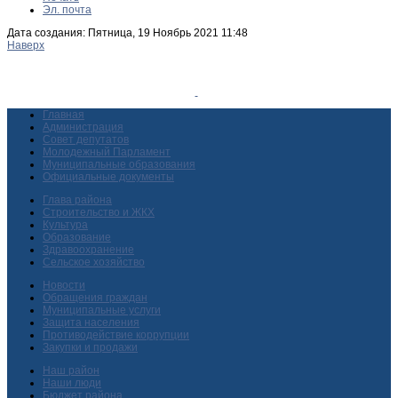
Эл. почта
Дата создания: Пятница, 19 Ноябрь 2021 11:48
Наверх
Главная
Администрация
Совет депутатов
Молодежный Парламент
Муниципальные образования
Официальные документы
Глава района
Строительство и ЖКХ
Культура
Образование
Здравоохранение
Сельское хозяйство
Новости
Обращения граждан
Муниципальные услуги
Защита населения
Противодействие коррупции
Закупки и продажи
Наш район
Наши люди
Бюджет района