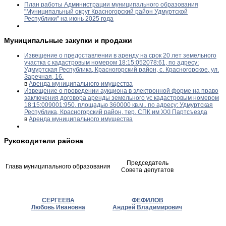
План работы Администрации муниципального образования
"Муниципальный округ Красногорский район Удмуртской
Республики" на июнь 2025 года
Муниципальные закупки и продажи
Извещение о предоставлении в аренду на срок 20 лет земельного
участка с кадастровым номером 18:15:052078:61, по адресу:
Удмуртская Республика, Красногорский район, с. Красногорское, ул.
Заречная, 16.
в
Аренда муниципального имущества
Извещение о проведении аукциона в электронной форме на право
заключения договора аренды земельного ус кадастровым номером
18:15:009001:950, площадью 360000 кв.м., по адресу: Удмуртская
Республика, Красногорский район, тер. СПК им XXI Партсъезда
в
Аренда муниципального имущества
Руководители района
Председатель
Глава муниципального образования
Совета депутатов
СЕРГЕЕВА
ФЕФИЛОВ
Любовь Ивановна
Андрей Владимирович