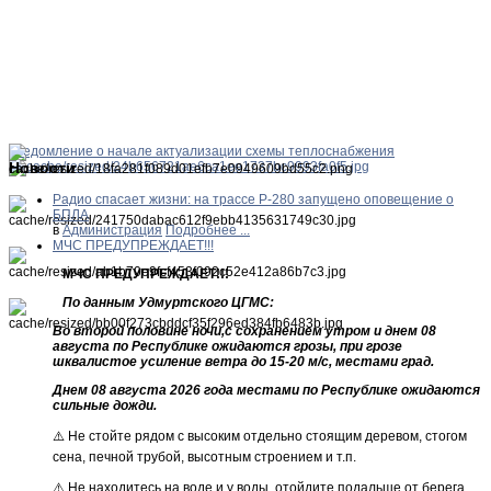
Уведомление о начале актуализации схемы теплоснабжения
Новости
Радио спасает жизни: на трассе Р-280 запущено оповещение о
БПЛА
в
Администрация
Подробнее ...
МЧС ПРЕДУПРЕЖДАЕТ!!!
МЧС ПРЕДУПРЕЖДАЕТ!!!
По данным Удмуртского ЦГМС:
Во второй половине ночи,с сохранением утром и днем 08
августа по Республике ожидаются грозы, при грозе
шквалистое усиление ветра до 15-20 м/с, местами град.
Днем 08 августа 2026 года местами по Республике ожидаются
сильные дожди.
⚠️ Не стойте рядом с высоким отдельно стоящим деревом, стогом
сена, печной трубой, высотным строением и т.п.
⚠️ Не находитесь на воде и у воды, отойдите подальше от берега.