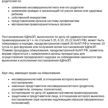
родителей по:
заявлению несовершеннолетнего или его родителя
заявлению граждан и организаций об угрозе жизни или здоровью
ребенка
собственной инициативе
представлениям органов системы профилактики
материалам правоохранительных органов
Постановление КДНиЗП, вынесенное по делу об административном
правонарушении (в т. ч. по статьям 5.35, 6.10, 20.22 КоАП РФ), может быть
обжаловано в порядке, предусмотренном главой 30 КоАП РФ в течение 10
суток со дня вручения или получения копии постановления КДНиЗП.
Помимо процедуры обжалования, предусмотренной КоАП РФ, заявитель
вправе обратиться с заявлением в органы прокуратуры для
осуществления прокурорского надзора за соблюдением законности при
вынесении и исполнении постановления КДНиЗП.
Круг лиц, имеющих право на обжалование
несовершеннолетний, в отношении которого вынесено
постановление;
законные представители несовершеннолетнего (родители,
усыновители, опекуны, попечители);
потерпевшие по делу об административном правонарушении;
защитники и представители лица, в отношении которого вынесено
постановление (при наличии надлежащим образом оформленных
полномочий).