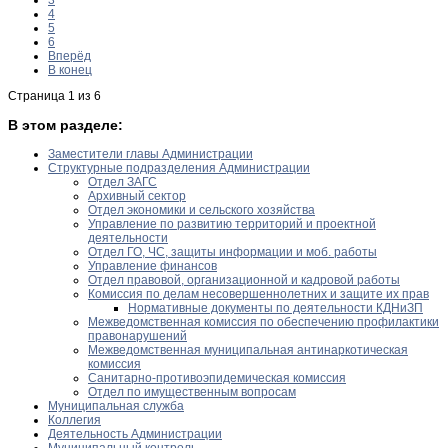
4
5
6
Вперёд
В конец
Страница 1 из 6
В этом разделе:
Заместители главы Администрации
Структурные подразделения Администрации
Отдел ЗАГС
Архивный сектор
Отдел экономики и сельского хозяйства
Управление по развитию территорий и проектной
деятельности
Отдел ГО, ЧС, защиты информации и моб. работы
Управление финансов
Отдел правовой, организационной и кадровой работы
Комиссия по делам несовершеннолетних и защите их прав
Нормативные документы по деятельности КДНиЗП
Межведомственная комиссия по обеспечению профилактики
правонарушений
Межведомственная муниципальная антинаркотическая
комиссия
Санитарно-противоэпидемическая комиссия
Отдел по имущественным вопросам
Муниципальная служба
Коллегия
Деятельность Администрации
Муниципальный контроль