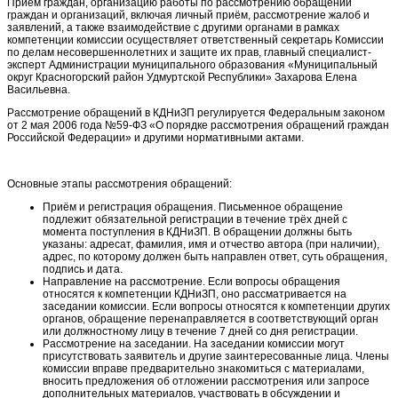
Приём граждан, организацию работы по рассмотрению обращений
граждан и организаций, включая личный приём, рассмотрение жалоб и
заявлений, а также взаимодействие с другими органами в рамках
компетенции комиссии осуществляет ответственный секретарь Комиссии
по делам несовершеннолетних и защите их прав, главный специалист-
эксперт Администрации муниципального образования «Муниципальный
округ Красногорский район Удмуртской Республики» Захарова Елена
Васильевна.
Рассмотрение обращений в КДНиЗП регулируется Федеральным законом
от 2 мая 2006 года №59-ФЗ «О порядке рассмотрения обращений граждан
Российской Федерации» и другими нормативными актами.
Основные этапы рассмотрения обращений:
Приём и регистрация обращения. Письменное обращение
подлежит обязательной регистрации в течение трёх дней с
момента поступления в КДНиЗП. В обращении должны быть
указаны: адресат, фамилия, имя и отчество автора (при наличии),
адрес, по которому должен быть направлен ответ, суть обращения,
подпись и дата.
Направление на рассмотрение. Если вопросы обращения
относятся к компетенции КДНиЗП, оно рассматривается на
заседании комиссии. Если вопросы относятся к компетенции других
органов, обращение перенаправляется в соответствующий орган
или должностному лицу в течение 7 дней со дня регистрации.
Рассмотрение на заседании. На заседании комиссии могут
присутствовать заявитель и другие заинтересованные лица. Члены
комиссии вправе предварительно знакомиться с материалами,
вносить предложения об отложении рассмотрения или запросе
дополнительных материалов, участвовать в обсуждении и