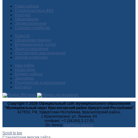
Глава района
Строительство и ЖКХ
Культура
Образование
Здравоохранение
Сельское хозяйство
Новости
Обращения граждан
Муниципальные услуги
Защита населения
Противодействие коррупции
Закупки и продажи
Наш район
Наши люди
Бюджет района
Экономика
Предприятия и организации
Контакты
Copyright © 2026 Официальный сайт муниципального образования
"Муниципальный округ Красногорский район Удмуртской Республики"
427650, РФ, Удмуртская Республика, Красногорский район,
с.Красногорское, ул. Ленина, 64
тел/факс: +7 (34164) 2-17-51
Эл. почта:
Scroll to top
Стандартная версия сайта