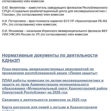
согласованию) член комиссии
О.Ю. Филиппова – заместитель заведующего филиалом Республиканского
СРЦН «Социально-реабилитационный центр для несовершеннолетних г.
Глазова», (по согласованию) член комиссии
А.И. Поторочина – врач психиатр-нарколог БУЗ УР «Красногорская РБ МЗ
УР», (по согласованию) член комиссии;
О.И. Резникова – начальник Игринского межмуниципального филиала ФКУ
УИИ УФСИН России по УР, (по согласованию) член комиссии
Нормативные документы по деятельности
КДНиЗП
План-перечень межведомственных мероприятий по
проведению республиканской акции «Линия защиты»
ПЛАН работы комиссии по делам несовершеннолетних и
защите их прав Администрации муниципального
образования «Муниципальный округ Красногорский район
Удмуртской Республики» на 2026 год
Сведения о деятельности комиссии за 2025 год
Карта ресурсов для семей с детьми в Красногорском
районе