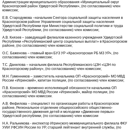
Администрации муниципального образования «Муниципальный округ
Красногорский район Удмуртской Республики», (по согласованию) член
комиссии;
Е.В. Стародумова –начальник Сектора социальной защиты населения в
Красногорском районе Управления социальной защиты населения
Удмуртской Республики при Министерстве социальной политики и труда
Удмуртской Республики, (по согласованию) член комиссии;
А.В. Князев – заведующий филиалом казенного учреждения Удмуртской
Республики «Республиканский центр социальных выплат» в Красногорском
районе, (по согласованию) член комиссии;
О.С. Баженова – главный врач БУЗ УР «Красногорская РБ МЗ УР», (по
согласованию) член комиссии;
Т.С. Данилова – начальник филиала Республиканского ЦЗН «ЦЗН по
Красногорскому району», (по согласованию) член комиссии;
М.Н. Гуменников – заместитель начальника ОП «Красногорский» МО МВД
России «Игринский», капитан полиции, (по согласованию) член комиссии;
П.В. Кононов – временно исполняющий обязанности начальника ОП
«Красногорский» МО МВД России «Игринский», майор полиции, (по
согласованию) член комиссии.
А.В. Фефилова – специалист по организации работы в Красногорском
районе, Региональное отделение общероссийского общественно-
государственного движения детей и молодежи «Движение первых»
Удмуртской республики, (по согласованию) член комиссии
Н.А. Ральникова - инспектор Игринского межмуниципального филиала ФКУ
УИИ УФСИН России по УР, старший лейтенант внутренней службы, (по