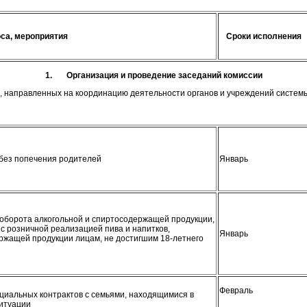
са, мероприятия
Сроки исполнения
1.
Организация и проведение заседаний комиссии
в, направленных на координацию деятельности органов и учреждений систе
 без попечения родителей
Январь
 оборота алкогольной и спиртосодержащей продукции,
с розничной реализацией пива и напитков,
Январь
ержащей продукции лицам, не достигшим 18-летнего
Февраль
циальных контрактов с семьями, находящимися в
ситуации