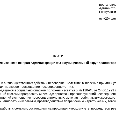
постановле
Администр
Республик
от «20» де
ПЛАН*
х и защите их прав Администрации МО «Муниципальный округ Красногорск
и антиобщественных действий несовершеннолетних, выявление причин и ус
их, правовое просвещение несовершеннолетних;
ящихся в социально опасном положении (статья 5 № 120-ФЗ от 24.06.1999 г
дений системы профилактики безнадзорности и правонарушений несовершен
еступлений в отношении несовершеннолетних, включая профилактику ж
ршеннолетним и семьям, противодействие потреблению наркотических, токси
работы с семьями, состоящими на профилактическом учете, посредством ре