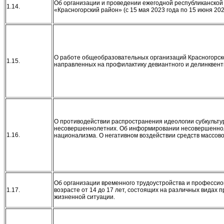
Об организации и проведении ежегодной республиканской
1.14.
«Красногорский район» (с 15 мая 2023 года по 15 июня 202
О работе общеобразовательных организаций Красногорск
1.15.
направленных на профилактику девиантного и делинквен
О противодействии распространения идеологии субкульту
несовершеннолетних. Об информировании несовершеннол
1.16.
национализма. О негативном воздействии средств массов
Об организации временного трудоустройства и професси
1.17.
возрасте от 14 до 17 лет, состоящих на различных видах 
жизненной ситуации.