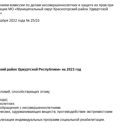
нием комиссии по делам несовершеннолетних и защите их прав при
ации МО «Муниципальный округ Красногорский район Удмуртской
и»
кабря 2022 года № 25/10
ий район Удмуртской Республики» на 2023 год
ловий, способствующих этому;
ода);
нолетних.
естокого обращения с несовершеннолетними.
ческих, одурманивающих веществ, противодействие экстремистским
ализации индивидуальных программ социальной реабилитации.