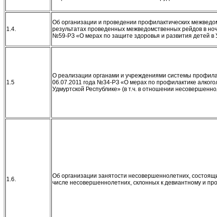
Об организации и проведении профилактических межведом
1.4.
результатах проведенных межведомственных рейдов в ночн
№59-РЗ «О мерах по защите здоровья и развития детей в
О реализации органами и учреждениями системы профилак
1.5
06.07.2011 года №34-РЗ «О мерах по профилактике алкогол
Удмуртской Республике» (в т.ч. в отношении несовершенно
Об организации занятости несовершеннолетних, состоящи
1.6.
числе несовершеннолетних, склонных к девиантному и пр