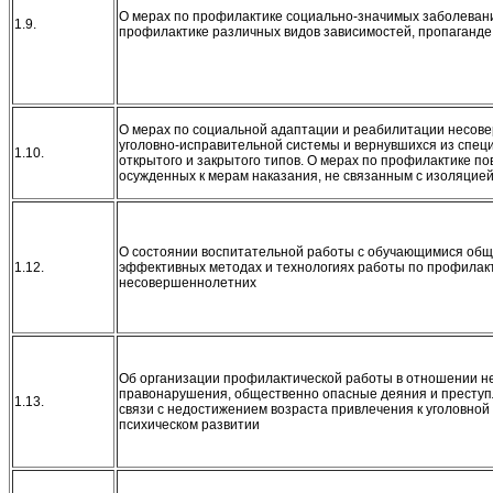
О мерах по профилактике социально-значимых заболеван
1.9.
профилактике различных видов зависимостей, пропаганд
О мерах по социальной адаптации и реабилитации несов
уголовно-исправительной системы и вернувшихся из спе
1.10.
открытого и закрытого типов. О мерах по профилактике 
осужденных к мерам наказания, не связанным с изоляцие
О состоянии воспитательной работы с обучающимися общ
1.12.
эффективных методах и технологиях работы по профилак
несовершеннолетних
Об организации профилактической работы в отношении 
правонарушения, общественно опасные деяния и преступл
1.13.
связи с недостижением возраста привлечения к уголовной
психическом развитии