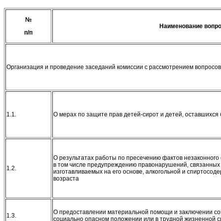
№
Наименование вопро
п/п
Организация и проведение заседаний комиссии с рассмотрением вопросо
1.1.
О мерах по защите прав детей-сирот и детей, оставшихся
О результатах работы по пресечению фактов незаконного
в том числе предупреждению правонарушений, связанных 
1.2.
изготавливаемых на его основе, алкогольной и спиртосод
возраста
О предоставлении материальной помощи и заключении со
1.3.
социально опасном положении или в трудной жизненной 