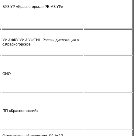
БУЗ УР «Красногорская РБ МЗ УР»
УИИ ФКУ УИИ УФСИН России дислокация в
с.Красногорское
ОНО
ПП «Красногорский»
Ответственный секретарь КДНиЗП