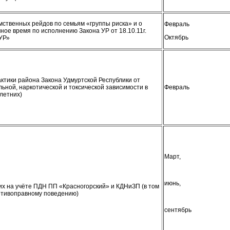
ственных рейдов по семьям «группы риска» и о
Февраль
ое время по исполнению Закона УР от 18.10.11г.
Октябрь
 УР»
тики района Закона Удмуртской Республики от
ьной, наркотической и токсической зависимости в
Февраль
летних)
Март,
июнь,
х на учёте ПДН ПП «Красногорский» и КДНиЗП (в том
отивоправному поведению)
сентябрь