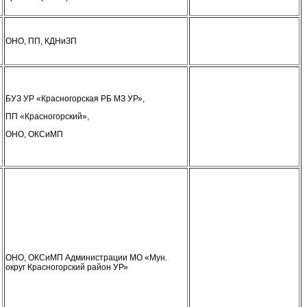
ОНО, ПП, КДНиЗП
БУЗ УР «Красногорская РБ МЗ УР»,
ПП «Красногорский»,
ОНО, ОКСиМП
ОНО, ОКСиМП Администрации МО «Мун.
округ Красногорский район УР»