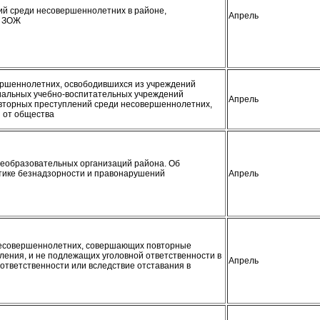
ий среди несовершеннолетних в районе,
Апрель
е ЗОЖ
ершеннолетних, освободившихся из учреждений
циальных учебно-воспитательных учреждений
Апрель
повторных преступлений среди несовершеннолетних,
й от общества
еобразовательных организаций района. Об
тике безнадзорности и правонарушений
Апрель
несовершеннолетних, совершающих повторные
ения, и не подлежащих уголовной ответственности в
Апрель
 ответственности или вследствие отставания в