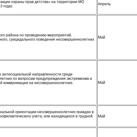
 акции охраны прав детства» на территории МО
Апрель
3 года)
ого района по проведению мероприятий,
Май
тного, суицидального поведения несовершеннолетних
р антисоциальной направленности среди
етних по вопросам предупреждения экстремизма и
Май
ой коммуникации на несовершеннолетних.
ональной ориентации несовершеннолетних граждан в
профилактического учета, или находящихся в трудной
Май