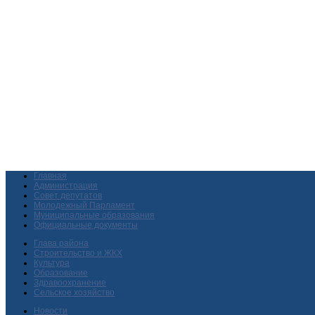
Главная
Администрация
Совет депутатов
Молодежный Парламент
Муниципальные образования
Официальные документы
Глава района
Строительство и ЖКХ
Культура
Образование
Здравоохранение
Сельское хозяйство
Новости