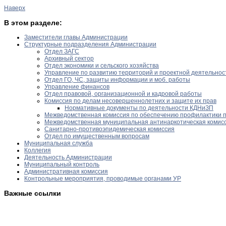
Наверх
В этом разделе:
Заместители главы Администрации
Структурные подразделения Администрации
Отдел ЗАГС
Архивный сектор
Отдел экономики и сельского хозяйства
Управление по развитию территорий и проектной деятельнос
Отдел ГО, ЧС, защиты информации и моб. работы
Управление финансов
Отдел правовой, организационной и кадровой работы
Комиссия по делам несовершеннолетних и защите их прав
Нормативные документы по деятельности КДНиЗП
Межведомственная комиссия по обеспечению профилактики 
Межведомственная муниципальная антинаркотическая комис
Санитарно-противоэпидемическая комиссия
Отдел по имущественным вопросам
Муниципальная служба
Коллегия
Деятельность Администрации
Муниципальный контроль
Административная комиссия
Контрольные мероприятия, проводимые органами УР
Важные ссылки