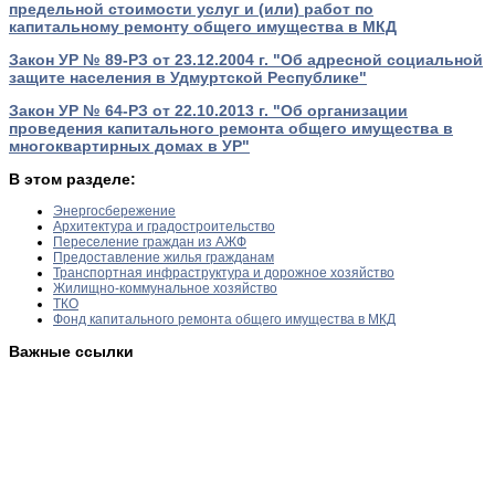
предельной стоимости услуг и (или) работ по
капитальному ремонту общего имущества в МКД
Закон УР № 89-РЗ от 23.12.2004 г. "Об адресной социальной
защите населения в Удмуртской Республике"
Закон УР № 64-РЗ от 22.10.2013 г. "Об организации
проведения капитального ремонта общего имущества в
многоквартирных домах в УР"
В этом разделе:
Энергосбережение
Архитектура и градостроительство
Переселение граждан из АЖФ
Предоставление жилья гражданам
Транспортная инфраструктура и дорожное хозяйство
Жилищно-коммунальное хозяйство
ТКО
Фонд капитального ремонта общего имущества в МКД
Важные ссылки