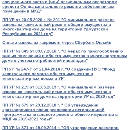
специального счета и (или) региональным оператором
средств Фонда капитального ремонта собственникам
помещений в МКД"
ПП УР от 20.05.2020 г. № 201 "О минимальном размере
взноса на капитальный ремонт общего имущества в
многоквартирном доме на территории Удмуртской
Республики на 2021 год"
Оплата взноса на капремонт через Сбербанк Онлайн
ПП УР № 649 от 09.07.2016 г. "О мерах по приспособлению
жилых помещений и общего имущества в многоквартирном
доме с учетом потребностей инвалидов"
РП УР № 247-Р от 21.04.2014 г. "О создании НУО "Фонд
капитального ремонта общего имущества в
многоквартирных домах в УР"
ПП УР № 219 от 31.05.2019 г. "О минимальном размере
взноса на капитальный ремонт общего имущества в
многоквартирном доме на территории УР на 2020 год"
ПП УР № 579 от 29.12.2018 г. " Об утверждении
краткосрочного плана реализации региональной
программы капитального ремонта общего имущества в
МКД на 2019-2021 годы"
ПП УР № 371 от 29.09.2014 г. "Об утверждении размеров