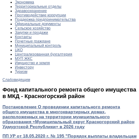
Экономика
Территориальные отделы
Здравоохранение
Противодействие коррупции
Поддержка предпринимательства
Официальные документы
Сельское хозяйство
Закупки и продажи
Контакты
Почетные граждане
Муниципальный контроль
ЦКО
Централизованная бухгалтерия
МУП ЖКС
Имущество и земля
Инвестору
Туризм
Слабовидящим
Фонд капитального ремонта общего имущества
в МКД - Красногорский район
Постановление О проведении капитального ремонта
общего имущества в многоквартирных домах,
расположенных на территории муниципального
образования «Муниципальный округ Красногорский район
Удмуртской Республики» в 2026 году
ПП УР от 18.05.2020 г. № 195 "Порядок выплаты владельцам