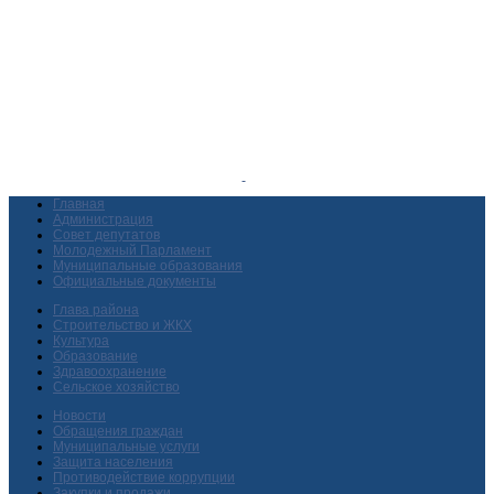
Главная
Администрация
Совет депутатов
Молодежный Парламент
Муниципальные образования
Официальные документы
Глава района
Строительство и ЖКХ
Культура
Образование
Здравоохранение
Сельское хозяйство
Новости
Обращения граждан
Муниципальные услуги
Защита населения
Противодействие коррупции
Закупки и продажи