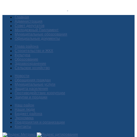
Главная
Администрация
Совет депутатов
Молодежный Парламент
Муниципальные образования
Официальные документы
Глава района
Строительство и ЖКХ
Культура
Образование
Здравоохранение
Сельское хозяйство
Новости
Обращения граждан
Муниципальные услуги
Защита населения
Противодействие коррупции
Закупки и продажи
Наш район
Наши люди
Бюджет района
Экономика
Предприятия и организации
Контакты