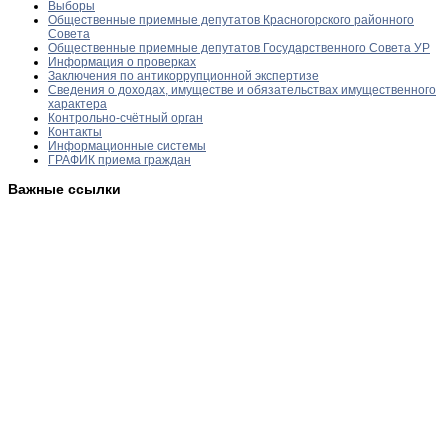
Выборы
Общественные приемные депутатов Красногорского районного
Совета
Общественные приемные депутатов Государственного Совета УР
Информация о проверках
Заключения по антикоррупционной экспертизе
Сведения о доходах, имуществе и обязательствах имущественного
характера
Контрольно-счётный орган
Контакты
Информационные системы
ГРАФИК приема граждан
Важные ссылки