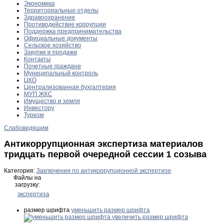
Экономика
Территориальные отделы
Здравоохранение
Противодействие коррупции
Поддержка предпринимательства
Официальные документы
Сельское хозяйство
Закупки и продажи
Контакты
Почетные граждане
Муниципальный контроль
ЦКО
Централизованная бухгалтерия
МУП ЖКС
Имущество и земля
Инвестору
Туризм
Слабовидящим
Антикоррупционная экспертиза материалов
тридцать первой очередной сессии 1 cозыва
Категория:
Заключения по антикоррупционной экспертизе
Файлы на
загрузку:
экспертиза
размер шрифта
уменьшить размер шрифта
увеличить размер шрифта