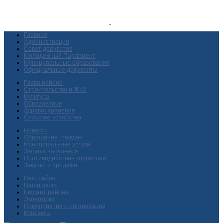
Главная
Администрация
Совет депутатов
Молодежный Парламент
Муниципальные образования
Официальные документы
Глава района
Строительство и ЖКХ
Культура
Образование
Здравоохранение
Сельское хозяйство
Новости
Обращения граждан
Муниципальные услуги
Защита населения
Противодействие коррупции
Закупки и продажи
Наш район
Наши люди
Бюджет района
Экономика
Предприятия и организации
Контакты