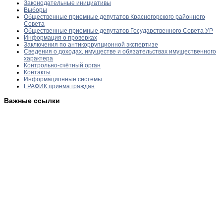
Законодательные инициативы
Выборы
Общественные приемные депутатов Красногорского районного
Совета
Общественные приемные депутатов Государственного Совета УР
Информация о проверках
Заключения по антикоррупционной экспертизе
Сведения о доходах, имуществе и обязательствах имущественного
характера
Контрольно-счётный орган
Контакты
Информационные системы
ГРАФИК приема граждан
Важные ссылки