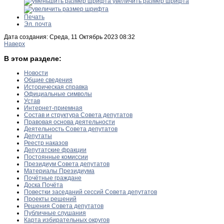
увеличить размер шрифта
Печать
Эл. почта
Дата создания: Среда, 11 Октябрь 2023 08:32
Наверх
В этом разделе:
Новости
Общие сведения
Историческая справка
Официальные символы
Устав
Интернет-приемная
Состав и структура Совета депутатов
Правовая основа деятельности
Деятельность Совета депутатов
Депутаты
Реестр наказов
Депутатские фракции
Постоянные комиссии
Президиум Совета депутатов
Материалы Президиума
Почётные граждане
Доска Почёта
Повестки заседаний сессий Совета депутатов
Проекты решений
Решения Совета депутатов
Публичные слушания
Карта избирательных округов