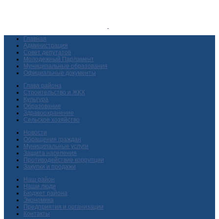
Главная
Администрация
Совет депутатов
Молодежный Парламент
Муниципальные образования
Официальные документы
Глава района
Строительство и ЖКХ
Культура
Образование
Здравоохранение
Сельское хозяйство
Новости
Обращения граждан
Муниципальные услуги
Защита населения
Противодействие коррупции
Закупки и продажи
Наш район
Наши люди
Бюджет района
Экономика
Предприятия и организации
Контакты