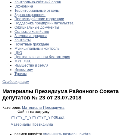
Контрольно-счётный орган
Экономика
Территориальные отделы
Здравоохранение
Противодействие коррупции
Поддержка предпринимательства
Официальные документы
Сельское хозяйство
Закупки и продажи
Контакты
Почетные граждане
Муниципальный контроль
ЦКО
Централизованная бухгалтерия
МУП ЖКС
Имущество и земля
Инвестору
Туризм
Слабовидящим
Материалы Президиума Районного Совета
депутатов № 23 от 23.07.2018
Категория:
Материалы Президиума
Файлы на загрузку:
YYYYY_Y_YYYYYYY_YY-36.ppt
Материалы Президиума
размер шрифта
уменьшить размер шрифта