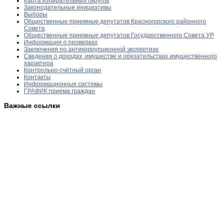
Карта избирательных округов
Законодательные инициативы
Выборы
Общественные приемные депутатов Красногорского районного
Совета
Общественные приемные депутатов Государственного Совета УР
Информация о проверках
Заключения по антикоррупционной экспертизе
Сведения о доходах, имуществе и обязательствах имущественного
характера
Контрольно-счётный орган
Контакты
Информационные системы
ГРАФИК приема граждан
Важные ссылки