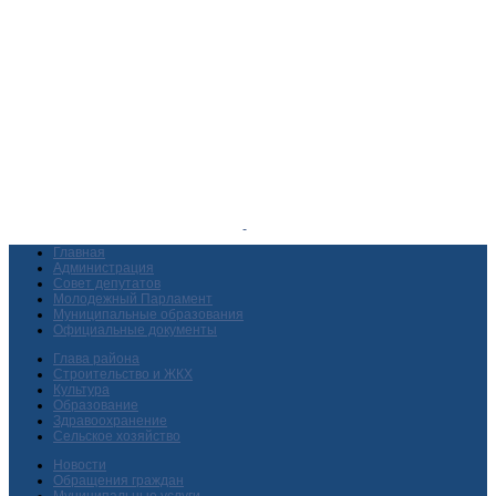
Главная
Администрация
Совет депутатов
Молодежный Парламент
Муниципальные образования
Официальные документы
Глава района
Строительство и ЖКХ
Культура
Образование
Здравоохранение
Сельское хозяйство
Новости
Обращения граждан
Муниципальные услуги