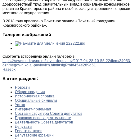
добросовестный труд, значительный вклад в социально-экономическое
развитие Красногорского района и особые заслуги в решении вопросов
местного самоуправления
В 2018 году присвоено Почетное звание «Почётный гражданин
Красногорского района».
Галерея изображений
Смотреть встроенную онлайн галерею в:
https://www.mo-krasno.ru/sovet-deputatov/2017-04-28-10-55-22/item/24053-
ozhmegov-nikolaj-pavlovich.html#sigProId454e289d51
Наверх
В этом разделе:
Новости
Общие сведения
Историческая справка
Официальные символы
Устав
Интернет-приемная
Состав и структура Совета депутатов
Правовая основа деятельности
Деятельность Совета депутатов
Депутаты
Реестр наказов
Депутатские фракции