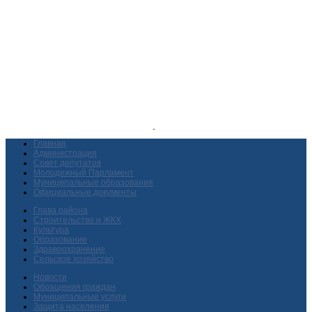
Главная
Администрация
Совет депутатов
Молодежный Парламент
Муниципальные образования
Официальные документы
Глава района
Строительство и ЖКХ
Культура
Образование
Здравоохранение
Сельское хозяйство
Новости
Обращения граждан
Муниципальные услуги
Защита населения