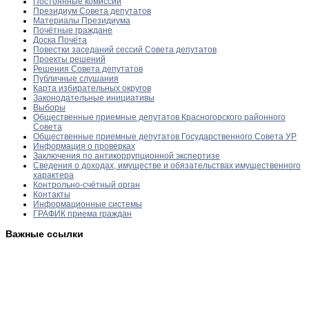
Постоянные комиссии
Президиум Совета депутатов
Материалы Президиума
Почётные граждане
Доска Почёта
Повестки заседаний сессий Совета депутатов
Проекты решений
Решения Совета депутатов
Публичные слушания
Карта избирательных округов
Законодательные инициативы
Выборы
Общественные приемные депутатов Красногорского районного
Совета
Общественные приемные депутатов Государственного Совета УР
Информация о проверках
Заключения по антикоррупционной экспертизе
Сведения о доходах, имуществе и обязательствах имущественного
характера
Контрольно-счётный орган
Контакты
Информационные системы
ГРАФИК приема граждан
Важные ссылки