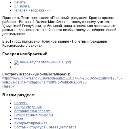
Печать
Эл. почта
Галерея изображений
Присвоить Почетное звание «Почетный гражданин Красногорского
района» Волковой Галине Михайловне – заслуженному учителю
Удмуртской Республики, за большой вклад в социально-экономическое
развитие Красногорского района, за особые заслуги в общественной
деятельности.
В 2017 году присвоено Почетное звание «Почётный гражданин
Красногорского района».
Галерея изображений
Смотреть встроенную онлайн галерею в:
https://www.mo-krasno.ru/sovet-deputatov/2017-04-28-10-55-22/item/19546-
volkova-galina-mikhajlovna.html#sigProId58ca6bf170
Наверх
В этом разделе:
Новости
Общие сведения
Историческая справка
Официальные символы
Устав
Интернет-приемная
Состав и структура Совета депутатов