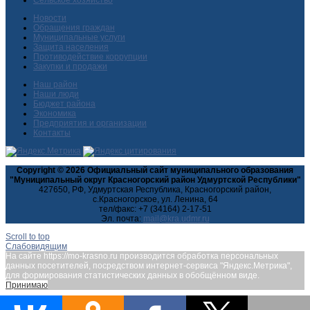
Сельское хозяйство
Новости
Обращения граждан
Муниципальные услуги
Защита населения
Противодействие коррупции
Закупки и продажи
Наш район
Наши люди
Бюджет района
Экономика
Предприятия и организации
Контакты
Copyright © 2026 Официальный сайт муниципального образования
"Муниципальный округ Красногорский район Удмуртской Республики"
427650, РФ, Удмуртская Республика, Красногорский район,
с.Красногорское, ул. Ленина, 64
тел/факс: +7 (34164) 2-17-51
Эл. почта:
Scroll to top
Слабовидящим
На сайте https://mo-krasno.ru производится обработка персональных
данных посетителей, посредством интернет-сервиса "Яндекс.Метрика",
для формирования статистических данных в обобщённом виде.
Принимаю