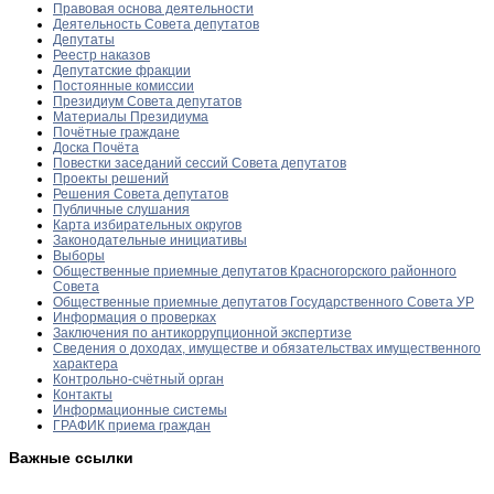
Правовая основа деятельности
Деятельность Совета депутатов
Депутаты
Реестр наказов
Депутатские фракции
Постоянные комиссии
Президиум Совета депутатов
Материалы Президиума
Почётные граждане
Доска Почёта
Повестки заседаний сессий Совета депутатов
Проекты решений
Решения Совета депутатов
Публичные слушания
Карта избирательных округов
Законодательные инициативы
Выборы
Общественные приемные депутатов Красногорского районного
Совета
Общественные приемные депутатов Государственного Совета УР
Информация о проверках
Заключения по антикоррупционной экспертизе
Сведения о доходах, имуществе и обязательствах имущественного
характера
Контрольно-счётный орган
Контакты
Информационные системы
ГРАФИК приема граждан
Важные ссылки