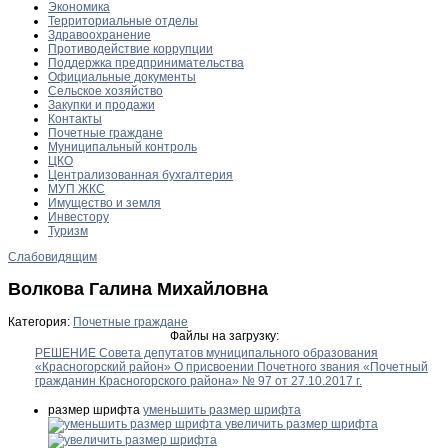
Экономика
Территориальные отделы
Здравоохранение
Противодействие коррупции
Поддержка предпринимательства
Официальные документы
Сельское хозяйство
Закупки и продажи
Контакты
Почетные граждане
Муниципальный контроль
ЦКО
Централизованная бухгалтерия
МУП ЖКС
Имущество и земля
Инвестору
Туризм
Слабовидящим
Волкова Галина Михайловна
Категория:
Почетные граждане
Файлы на загрузку:
РЕШЕНИЕ Совета депутатов муниципального образования
«Красногорский район» О присвоении Почетного звания «Почетный
гражданин Красногорского района» № 97 от 27.10.2017 г.
размер шрифта
уменьшить размер шрифта
увеличить размер шрифта