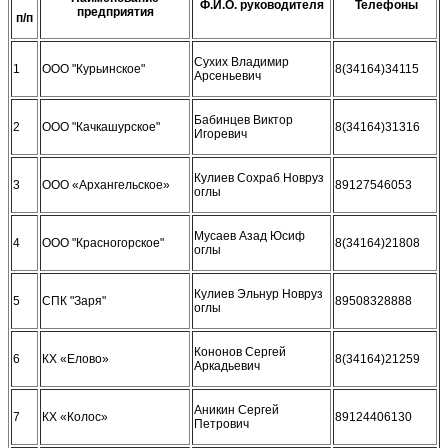
Ф.И.О. руководителя
Телефоны
предприятия
п/п
Сухих Владимир
1
ООО "Курьинское"
8(34164)34115
Арсеньевич
Бабинцев Виктор
2
ООО "Качкашурское"
8(34164)31316
Игоревич
Кулиев Сохраб Новруз
3
ООО «Архангельское»
89127546053
оглы
Мусаев Азад Юсиф
4
ООО "Красногорское"
8(34164)21808
оглы
Кулиев Эльнур Новруз
5
СПК "Заря"
89508328888
оглы
Кононов Сергей
6
КХ «Елово»
8(34164)21259
Аркадьевич
Аникин Сергей
7
КХ «Колос»
89124406130
Петрович