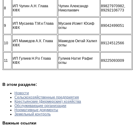
ИП Чупин А.Н. Глава
Чупин Александр
89827970982,
8
КФХ
Николаевич
89292106773
ИП Мусаева Т.М.к Глава
Мусаев Исмет Юсиф
9
89042499051
КФХ
оглы
ИП Мамедов А.Х. Глава
Мамедов Октай Халил
10
89124512566
КФХ
оглы
ИП Гулиев Н.Р.о Глава
Гулиев Натиг Рафиг
11
89225093009
КФХ
оглы
В этом разделе:
Новости
Сельскохозяйственные предприятия
Крестьянские (фермерские) хозяйства
Обслуживающие организации
Нормативные документы
Земельный контроль
Важные ссылки