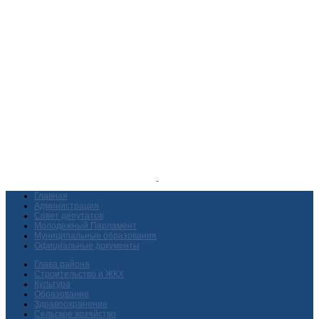
Главная
Администрация
Совет депутатов
Молодежный Парламент
Муниципальные образования
Официальные документы
Глава района
Строительство и ЖКХ
Культура
Образование
Здравоохранение
Сельское хозяйство