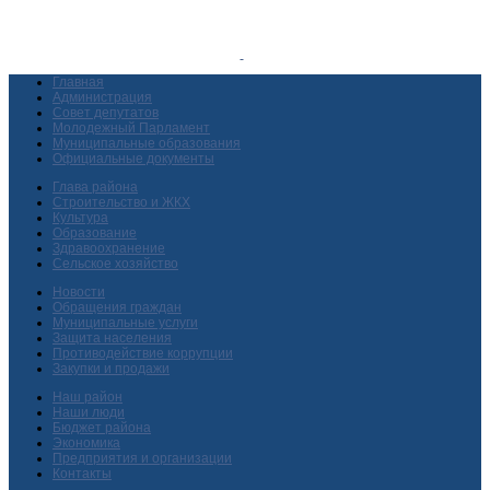
Главная
Администрация
Совет депутатов
Молодежный Парламент
Муниципальные образования
Официальные документы
Глава района
Строительство и ЖКХ
Культура
Образование
Здравоохранение
Сельское хозяйство
Новости
Обращения граждан
Муниципальные услуги
Защита населения
Противодействие коррупции
Закупки и продажи
Наш район
Наши люди
Бюджет района
Экономика
Предприятия и организации
Контакты