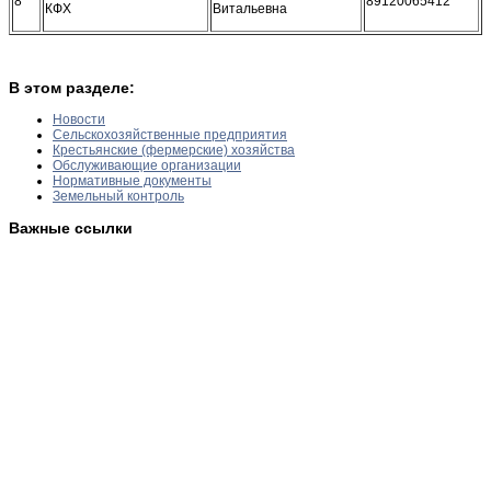
8
89120065412
КФХ
Витальевна
В этом разделе:
Новости
Сельскохозяйственные предприятия
Крестьянские (фермерские) хозяйства
Обслуживающие организации
Нормативные документы
Земельный контроль
Важные ссылки