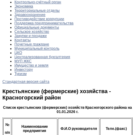
Контрольно-счётный орган
Экономика
Территориальные отделы
Здравоохранение
Противодействие коррупции
Поддержка предпринимательства
Официальные документы
Сельское хозяйство
Закупки и продажи
Контакты
Почетные граждане
Муниципальный контроль
ЦКО
Централизованная бухгалтерия
МУП ЖКС
Имущество и земля
Инвестору
Туризм
Стандартная версия сайта
Крестьянские (фермерские) хозяйства -
Красногорский район
Список крестьянских (фермерских) хозяйств Красногорского района на
01.01.2026 г.
№
Наименование
Ф.И.О руководителя
Теле.(факс)
предприятия
п/п