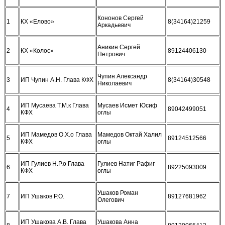
Кононов Сергей
1
КХ «Елово»
8(34164)21259
Аркадьевич
Аникин Сергей
2
КХ «Колос»
89124406130
Петрович
Чупин Александр
3
ИП Чупин А.Н. Глава КФХ
8(34164)30548
Николаевич
ИП Мусаева Т.М.к Глава
Мусаев Исмет Юсиф
4
89042499051
КФХ
оглы
ИП Мамедов О.Х.о Глава
Мамедов Октай Халил
5
89124512566
КФХ
оглы
ИП Гулиев Н.Р.о Глава
Гулиев Натиг Рафиг
6
89225093009
КФХ
оглы
Ушаков Роман
7
ИП Ушаков Р.О.
89127681962
Олегович
ИП Ушакова А.В. Глава
Ушакова Анна