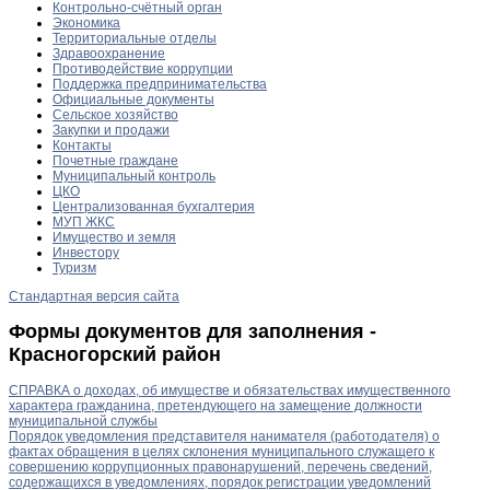
Контрольно-счётный орган
Экономика
Территориальные отделы
Здравоохранение
Противодействие коррупции
Поддержка предпринимательства
Официальные документы
Сельское хозяйство
Закупки и продажи
Контакты
Почетные граждане
Муниципальный контроль
ЦКО
Централизованная бухгалтерия
МУП ЖКС
Имущество и земля
Инвестору
Туризм
Стандартная версия сайта
Формы документов для заполнения -
Красногорский район
СПРАВКА о доходах, об имуществе и обязательствах имущественного
характера гражданина, претендующего на замещение должности
муниципальной службы
Порядок уведомления представителя нанимателя (работодателя) о
фактах обращения в целях склонения муниципального служащего к
совершению коррупционных правонарушений, перечень сведений,
содержащихся в уведомлениях, порядок регистрации уведомлений