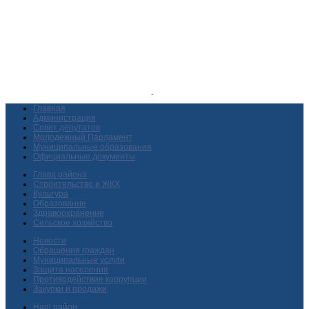
Главная
Администрация
Совет депутатов
Молодежный Парламент
Муниципальные образования
Официальные документы
Глава района
Строительство и ЖКХ
Культура
Образование
Здравоохранение
Сельское хозяйство
Новости
Обращения граждан
Муниципальные услуги
Защита населения
Противодействие коррупции
Закупки и продажи
Наш район