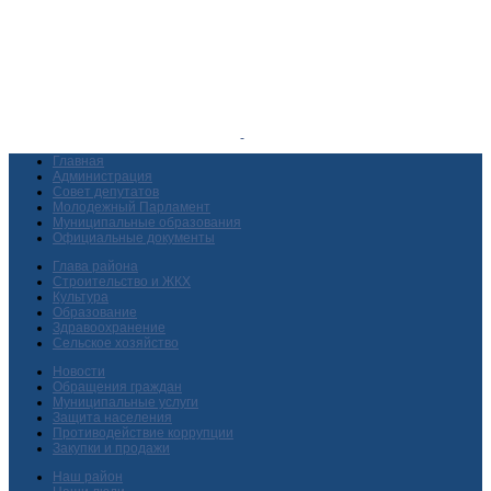
Главная
Администрация
Совет депутатов
Молодежный Парламент
Муниципальные образования
Официальные документы
Глава района
Строительство и ЖКХ
Культура
Образование
Здравоохранение
Сельское хозяйство
Новости
Обращения граждан
Муниципальные услуги
Защита населения
Противодействие коррупции
Закупки и продажи
Наш район