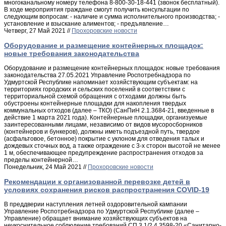
многоканальному номеру телефона 8-800-30-18-441 (звонок бесплатный).
В ходе мероприятия граждане смогут получить консультации по
следующим вопросам: - наличие и сумма исполнительного производства; -
установление и взыскание алиментов; - предъявление…
Четверг, 27 Май 2021 //
Прохоровские новости
Оборудование и размещение контейнерных площадок:
новые требования законодательства
Оборудование и размещение контейнерных площадок: новые требования
законодательства 27.05.2021 Управление Роспотребнадзора по
Удмуртской Республике напоминает хозяйствующим субъектам: на
территориях городских и сельских поселений в соответствии с
территориальной схемой обращения с отходами должны быть
обустроены контейнерные площадки для накопления твердых
коммунальных отходов (далее – ТКО) (СанПиН 2.1.3684-21, введенные в
действие 1 марта 2021 года). Контейнерные площадки, организуемые
заинтересованными лицами, независимо от видов мусоросборников
(контейнеров и бункеров), должны иметь подъездной путь, твердое
(асфальтовое, бетонное) покрытие с уклоном для отведения талых и
дождевых сточных вод, а также ограждение c 3-х сторон высотой не менее
1 м, обеспечивающее предупреждение распространения отходов за
пределы контейнерной…
Понедельник, 24 Май 2021 //
Прохоровские новости
Рекомендации к организованной перевозке детей в
условиях сохранения рисков распространения COVID-19
В преддверии наступления летней оздоровительной кампании
Управление Роспотребнадзора по Удмуртской Республике (далее –
Управление) обращает внимание хозяйствующих субъектов на
неукоснительное соблюдение требований СП 3.1/2.4.3598-20 «Санитарно-