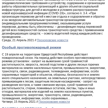
эпидемиологические требования к устройству, содержанию и организации
работы образовательных организаций и других объектов социальной
инфраструктуры для детей и молодежи в условиях распространения
новой коронавирусной инфекции (COVID-19)», согласно п. 3.4. «При
организации перевозки детей к местам отдыха и оздоровления и обратно
и на экскурсии автомобильным транспортом организациями
(индивидуальными предпринимателями), оказывающими услуги
перевозки, должны быть обеспечены: – дезинфекция перед перевозкой
детей всех поверхностей салона транспортного средства с применением
дезинфицирующих средств; – осмотр водителей перед каждым рейсом с
проведением…
Среда, 21 Апрель 2021 //
Прохоровские новости
Особый противопожарный режим
С 19 апреля на территории Удмуртской Республики действует
пожароопасный сезон. На период действия особого противопожарного
режима установлен: -запрет на выжигание сухой травянистой
растительности, хвороста, лесной подстилки и других лесных горючих
материалов на землях населенных пунктов, промышленности, энергетики,
транспорта, связи, радиовещания, телевидения, информатики, особо
охраняемых территорий и объектов, обороны, безопасности и землях
иного специального назначения, на земельных учатсках, непосредственно
примыкающим к лесам, защитным лесным насаждениям; - запрет на
разведение костров, а также сжигание мусора, сухой травянистой
растительности, стерни, пожнивных остатков, листвы, тары и иных
отходов, материалов или изделий на землях населенных пунктов,
промышленности, энергетики, транспорта, связи, радиовещания,
телевидения, информатики, особо охраняемых…
Четверг, 15 Апрель 2021 //
Прохоровские новости