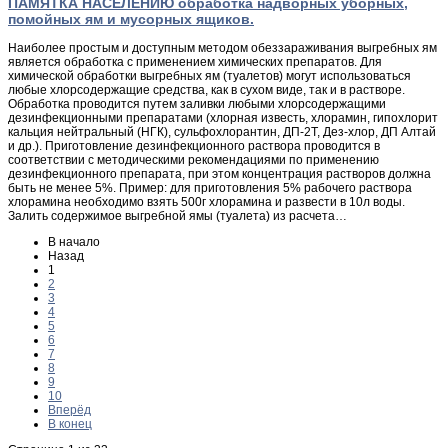
ПАМЯТКА НАСЕЛЕНИЮ обработка надворных уборных,
помойных ям и мусорных ящиков.
Наиболее простым и доступным методом обеззараживания выгребных ям
является обработка с применением химических препаратов. Для
химической обработки выгребных ям (туалетов) могут использоваться
любые хлорсодержащие средства, как в сухом виде, так и в растворе.
Обработка проводится путем заливки любыми хлорсодержащими
дезинфекционными препаратами (хлорная известь, хлорамин, гипохлорит
кальция нейтральный (НГК), сульфохлорантин, ДП-2Т, Дез-хлор, ДП Алтай
и др.). Приготовление дезинфекционного раствора проводится в
соответствии с методическими рекомендациями по применению
дезинфекционного препарата, при этом концентрация растворов должна
быть не менее 5%. Пример: для приготовления 5% рабочего раствора
хлорамина необходимо взять 500г хлорамина и развести в 10л воды.
Залить содержимое выгребной ямы (туалета) из расчета…
В начало
Назад
1
2
3
4
5
6
7
8
9
10
Вперёд
В конец