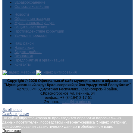
Здравоохранение
Сельское хозяйство
Новости
Обращения граждан
Муниципальные услуги
Защита населения
Противодействие коррупции
Закупки и продажи
Наш район
Наши люди
Бюджет района
Экономика
Предприятия и организации
Контакты
Copyright © 2026 Официальный сайт муниципального образования
"Муниципальный округ Красногорский район Удмуртской Республики"
427650, РФ, Удмуртская Республика, Красногорский район,
с.Красногорское, ул. Ленина, 64
тел/факс: +7 (34164) 2-17-51
Эл. почта:
Scroll to top
Слабовидящим
На сайте https://mo-krasno.ru производится обработка персональных
данных посетителей, посредством интернет-сервиса "Яндекс.Метрика",
для формирования статистических данных в обобщённом виде.
Принимаю