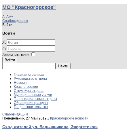
МО "Красногорское"
A-
A
A+
Слабовидящим
Войти
Войти
Запомнить меня
Войти
Главная страница
Руководство отдела
Новости
Красногорское
Структура отдела
Муниципальные услуги
Территориальные отделы
Обращения граждан
Градостроительство
Слабовидящим
Понедельник, 27 Май 2019 //
Красногорские новости
Сход жителей ул. Барышникова, Энергетиков,