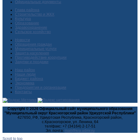
Официальные документы
Глава района
Строительство и ЖКХ
Культура
Образование
Здравоохранение
Сельское хозяйство
Новости
Обращения граждан
Муниципальные услуги
Защита населения
Противодействие коррупции
Закупки и продажи
Наш район
Наши люди
Бюджет района
Экономика
Предприятия и организации
Контакты
Copyright © 2026 Официальный сайт муниципального образования
"Муниципальный округ Красногорский район Удмуртской Республики"
427650, РФ, Удмуртская Республика, Красногорский район,
с.Красногорское, ул. Ленина, 64
тел/факс: +7 (34164) 2-17-51
Эл. почта:
Scroll to top