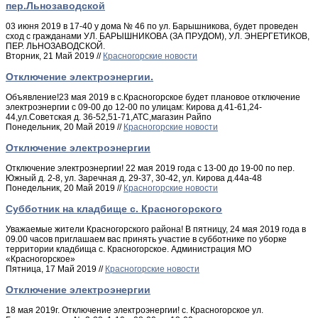
пер.Льнозаводской
03 июня 2019 в 17-40 у дома № 46 по ул. Барышникова, будет проведен
сход с гражданами УЛ. БАРЫШНИКОВА (ЗА ПРУДОМ), УЛ. ЭНЕРГЕТИКОВ,
ПЕР. ЛЬНОЗАВОДСКОЙ.
Вторник, 21 Май 2019 //
Красногорские новости
Отключение электроэнергии.
Объявление!23 мая 2019 в с.Красногорское будет плановое отключение
электроэнергии с 09-00 до 12-00 по улицам: Кирова д.41-61,24-
44,ул.Советская д. 36-52,51-71,АТС,магазин Райпо
Понедельник, 20 Май 2019 //
Красногорские новости
Отключение электроэнергии
Отключение электроэнергии! 22 мая 2019 года с 13-00 до 19-00 по пер.
Южный д. 2-8, ул. Заречная д. 29-37, 30-42, ул. Кирова д.44а-48
Понедельник, 20 Май 2019 //
Красногорские новости
Субботник на кладбище с. Красногорского
Уважаемые жители Красногорского района! В пятницу, 24 мая 2019 года в
09.00 часов приглашаем вас принять участие в субботнике по уборке
территории кладбища с. Красногорское. Администрация МО
«Красногорское»
Пятница, 17 Май 2019 //
Красногорские новости
Отключение электроэнергии
18 мая 2019г. Отключение электроэнергии! с. Красногорское ул.