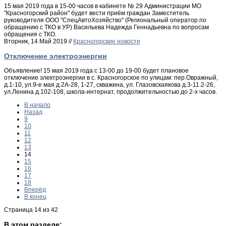
15 мая 2019 года в 15-00 часов в кабинете № 29 Администрации МО
"Красногорский район" будет вести приём граждан Заместитель
руководителя ООО "СпецАвтоХозяйство" (Региональный оператор по
обращению с ТКО в УР) Васильева Надежда Геннадьевна по вопросам
обращения с ТКО.
Вторник, 14 Май 2019 //
Красногорские новости
Отключение электроэнергии
Объявление! 15 мая 2019 года с 13-00 до 19-00 будет плановое
отключение электроэнергии в с. Красногорское по улицам: пер.Овражный,
д.1-10, ул.9-е мая д.2А-28, 1-27, скважина, ул. Глазовскаякова д.3-11.2-26,
ул.Ленина д.102-108, школа-интернат, продолжительностью до 2-х часов.
В начало
Назад
9
10
11
12
13
14
15
16
17
18
Вперёд
В конец
Страница 14 из 42
В этом разделе: