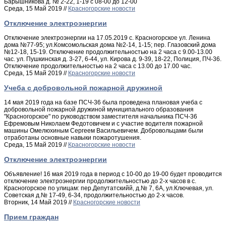
Барышникова д. № 2-22, 1-19 с 08-00 до 12-00
Среда, 15 Май 2019 //
Красногорские новости
Отключение электроэнергии
Отключение электроэнергии на 17.05.2019 с. Красногорское ул. Ленина
дома №77-95; ул.Комсомольская дома №2-14, 1-15; пер. Глазовский дома
№12-18, 15-19. Отключение продолжительностью на 2 часа с 9.00-13.00
час. ул. Пушкинская д. 3-27, 6-44, ул. Кирова д. 9-39, 18-22, Полиция, ПЧ-36.
Отключение продолжительностью на 2 часа с 13.00 до 17.00 час.
Среда, 15 Май 2019 //
Красногорские новости
Учеба с добровольной пожарной дружиной
14 мая 2019 года на базе ПСЧ-36 была проведена плановая учеба с
добровольной пожарной дружиной муниципального образования
"Красногорское" по руководством заместителя начальника ПСЧ-36
Ефремовым Николаем Федотовичем и с участие водителя пожарной
машины Омелюхиным Сергеем Васильевичем. Добровольцами были
отработаны основные навыки пожаротушения.
Среда, 15 Май 2019 //
Красногорские новости
Отключение электроэнергии
Объявление! 16 мая 2019 года в период с 10-00 до 19-00 будет проводится
отключение электроэнергии продолжительностью до 2-х часов в с.
Красногорское по улицам: пер.Депутатскийй, д.№ 7, 6А, ул.Ключевая, ул.
Советская д.№ 17-49, 6-34, продолжительностью до 2-х часов.
Вторник, 14 Май 2019 //
Красногорские новости
Прием граждан