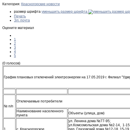
Категория:
Красногорские новости
размер шрифта
уменьшить размер шрифта
Печать
Эл. почта
Оцените материал
1
2
3
4
5
(0 голосов)
График плановых отключений электроэнергии на 17.05.2019 г. Филиал "Уд
Отключаемые потребители
№ п/п
Наименование населенного
Объекты (улица, дом)
пункта
ул. Ленина дома №77-95;
ул.Комсомольская дома №2-14, 1-1
1
с. Красногорское
пер. Глазовский дома №12-18, 15-19.