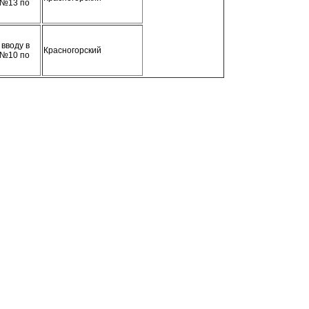
ы№13 по
 вводу в
Красногорский
 №10 по