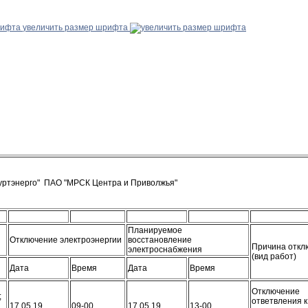
увеличить размер шрифта
муртэнерго" ПАО "МРСК Центра и Приволжья"
Планируемое
Отключение электроэнергии
восстановление
Причина откл
электроснабжения
(вид работ)
Дата
Время
Дата
Время
Отключение
5;
ответвления к
17.05.19.
09-00
17.05.19.
13-00