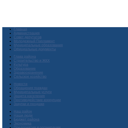
Главная
Администрация
Совет депутатов
Молодежный Парламент
Муниципальные образования
Официальные документы
Глава района
Строительство и ЖКХ
Культура
Образование
Здравоохранение
Сельское хозяйство
Новости
Обращения граждан
Муниципальные услуги
Защита населения
Противодействие коррупции
Закупки и продажи
Наш район
Наши люди
Бюджет района
Экономика
Предприятия и организации