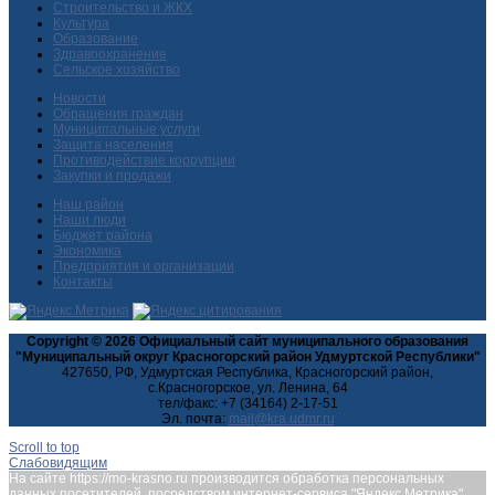
Строительство и ЖКХ
Культура
Образование
Здравоохранение
Сельское хозяйство
Новости
Обращения граждан
Муниципальные услуги
Защита населения
Противодействие коррупции
Закупки и продажи
Наш район
Наши люди
Бюджет района
Экономика
Предприятия и организации
Контакты
Copyright © 2026 Официальный сайт муниципального образования
"Муниципальный округ Красногорский район Удмуртской Республики"
427650, РФ, Удмуртская Республика, Красногорский район,
с.Красногорское, ул. Ленина, 64
тел/факс: +7 (34164) 2-17-51
Эл. почта:
Scroll to top
Слабовидящим
На сайте https://mo-krasno.ru производится обработка персональных
данных посетителей, посредством интернет-сервиса "Яндекс.Метрика",