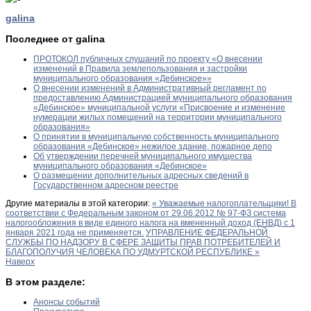
galina
Последнее от galina
ПРОТОКОЛ публичных слушаний по проекту «О внесении
изменений в Правила землепользования и застройки
муниципального образования «Дебинское»»
О внесении изменений в Административный регламент по
предоставлению Администрацией муниципального образования
«Дебинское» муниципальной услуги «Присвоение и изменение
нумерации жилых помещений на территории муниципального
образования»
О принятии в муниципальную собственность муниципального
образования «Дебинское» нежилое здание, пожарное депо
Об утверждении перечней муниципального имущества
муниципального образования «Дебинское»
О размещении дополнительных адресных сведений в
Государственном адресном реестре
Другие материалы в этой категории:
« Уважаемые налогоплательщики! В
соответствии с Федеральным законом от 29.06.2012 № 97-ФЗ система
налогообложения в виде единого налога на вмененный доход (ЕНВД) с 1
января 2021 года не применяется.
УПРАВЛЕНИЕ ФЕДЕРАЛЬНОЙ
СЛУЖБЫ ПО НАДЗОРУ В СФЕРЕ ЗАЩИТЫ ПРАВ ПОТРЕБИТЕЛЕЙ И
БЛАГОПОЛУЧИЯ ЧЕЛОВЕКА ПО УДМУРТСКОЙ РЕСПУБЛИКЕ »
Наверх
В этом разделе:
Анонсы событий