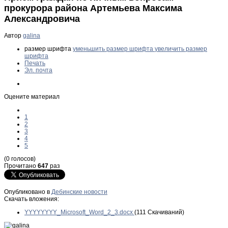
прокурора района Артемьева Максима
Александровича
Автор
galina
размер шрифта
уменьшить размер шрифта
увеличить размер
шрифта
Печать
Эл. почта
Оцените материал
1
2
3
4
5
(0 голосов)
Прочитано
647
раз
Опубликовано в
Дебинские новости
Скачать вложения:
YYYYYYYY_Microsoft_Word_2_3.docx
(111 Скачиваний)