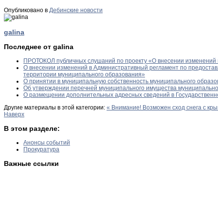
Опубликовано в
Дебинские новости
galina
Последнее от galina
ПРОТОКОЛ публичных слушаний по проекту «О внесении изменений 
О внесении изменений в Административный регламент по предоста
территории муниципального образования»
О принятии в муниципальную собственность муниципального образо
Об утверждении перечней муниципального имущества муниципально
О размещении дополнительных адресных сведений в Государственн
Другие материалы в этой категории:
« Внимание! Возможен сход снега с кр
Наверх
В этом разделе:
Анонсы событий
Прокуратура
Важные ссылки