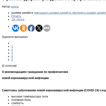
Автор
galina
размер шрифта
уменьшить размер шрифта
увеличить размер шриф
Печать
Эл. почта
Оцените материал
1
2
3
4
5
(0 голосов)
О рекомендациях гражданам по профилактике
новой коронавирусной инфекции.
Симптомы заболевания новой коронавирусной инфекции (COVID-19) сход
высокая температура тела
головная боль
слабость