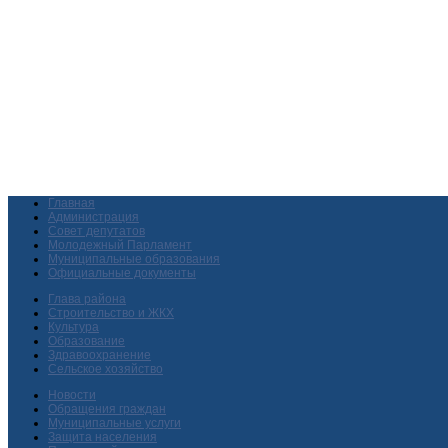
Главная
Администрация
Совет депутатов
Молодежный Парламент
Муниципальные образования
Официальные документы
Глава района
Строительство и ЖКХ
Культура
Образование
Здравоохранение
Сельское хозяйство
Новости
Обращения граждан
Муниципальные услуги
Защита населения