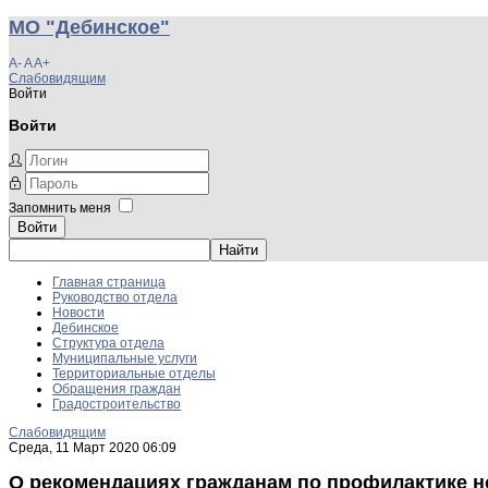
МО "Дебинское"
A-
A
A+
Слабовидящим
Войти
Войти
Запомнить меня
Войти
Главная страница
Руководство отдела
Новости
Дебинское
Структура отдела
Муниципальные услуги
Территориальные отделы
Обращения граждан
Градостроительство
Слабовидящим
Среда, 11 Март 2020 06:09
О рекомендациях гражданам по профилактике н