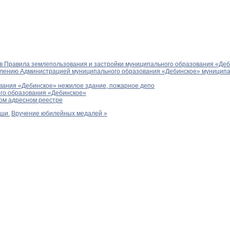
в Правила землепользования и застройки муниципального образования «Де
влению Администрацией муниципального образования «Дебинское» муниципа
вания «Дебинское» нежилое здание, пожарное депо
го образования «Дебинское»
ом адресном реестре
ыши.
Вручение юбилейных медалей »