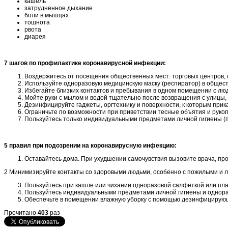
кашель
затрудненное дыхание
боли в мышцах
тошнота
рвота
диарея
7 шагов по профилактике коронавирусной инфекции:
Воздержитесь от посещения общественных мест: торговых центров, 
Используйте одноразовую медицинскую маску (респиратор) в общест
Избегайте близких контактов и пребывания в одном помещении с лю
Мойте руки с мылом и водой тщательно после возвращения с улицы,
Дезинфицируйте гаджеты, оргтехнику и поверхности, к которым прик
Ограничьте по возможности при приветствии тесные объятия и руко
Пользуйтесь только индивидуальными предметами личной гигиены (п
5 правил при подозрении на коронавирусную инфекцию:
Оставайтесь дома. При ухудшении самочувствия вызовите врача, про
2 Минимизируйте контакты со здоровыми людьми, особенно с пожилыми и л
Пользуйтесь при кашле или чихании одноразовой салфеткой или платк
Пользуйтесь индивидуальными предметами личной гигиены и однора
Обеспечьте в помещении влажную уборку с помощью дезинфицирующ
Прочитано
403
раз