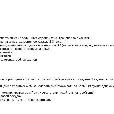
спортивных и зрелищных мероприятий, транспорта в час пик;
венных местах, меняя ее каждые 2-3 часа.
дьми, имеющими видимые признаки ОРВИ (кашель, чихание, выделения из нос
 контактов с посторонними людьми.
асаетесь.
пожатия.
олотенце, зубная щетка)
информируйте его о местах своего пребывания за последние 2 недели, возм
ицами с хроническими заболеваниями. Ухаживать за больным лучше одному ч
ом, прикрывая рот. При их отсутствии чихайте в локтевой сгиб.
зовой посудой.
их средств и частое проветривание.