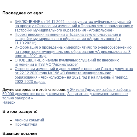
Последнее от egor
ЗАКЛЮЧЕНИЕ от 16.11.2021 г. о результатах публичных слушаний
по проекту «О внесении изменений в Правила землепользования и
застройки муниципального образования «Агрикольское»
Проект внесения изменений в Правила землепользования и
застройки муниципального образования «Агрикольское» (от
11.10.2021г.)
Информация о проведенных мероприятиях по энергосбережению
на территории муниципального образования «Агрикольское» за 3
квартал 2021 года
ОПОВЕЩЕНИЕ о начале публичных слушаний по внесению
изменений в ПЗЗ МО "Агрикольское"
О внесении изменений и дополнений в решение Совета депутатов
от 22.12.2020 года № 196 «О бюджете муниципального
образования «Агрикольское» на 2021 год и на плановый период
2022-2023 годов»
Другие материалы в этой категории:
« Жители Удмуртии забыли забрать
50 000 документов на недвижимость
Защитить недвижимость можно не
только забором »
Наверх
В этом разделе:
Анонсы событий
Прокуратура
Важные ссылки