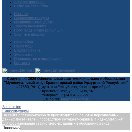
Здравоохранение
Сельское хозяйство
Новости
Обращения граждан
Муниципальные услуги
Защита населения
Противодействие коррупции
Закупки и продажи
Наш район
Наши люди
Бюджет района
Экономика
Предприятия и организации
Контакты
Copyright © 2026 Официальный сайт муниципального образования
"Муниципальный округ Красногорский район Удмуртской Республики"
427650, РФ, Удмуртская Республика, Красногорский район,
с.Красногорское, ул. Ленина, 64
тел/факс: +7 (34164) 2-17-51
Эл. почта:
Scroll to top
Слабовидящим
На сайте https://mo-krasno.ru производится обработка персональных
данных посетителей, посредством интернет-сервиса "Яндекс.Метрика",
для формирования статистических данных в обобщённом виде.
Принимаю