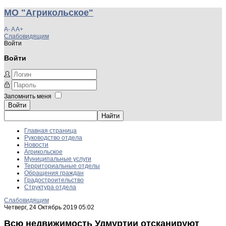
МО "Агрикольское"
A-
A
A+
Слабовидящим
Войти
Войти
Запомнить меня
Войти
Главная страница
Руководство отдела
Новости
Агрикольское
Муниципальные услуги
Территориальные отделы
Обращения граждан
Градостроительство
Структура отдела
Слабовидящим
Четверг, 24 Октябрь 2019 05:02
Всю недвижимость Удмуртии отсканируют